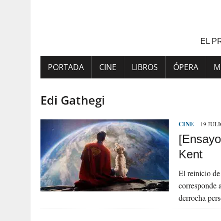
Saltar
al
contenido
EL P
PORTADA
CINE
LIBROS
ÓPERA
M
Edi Gathegi
CINE
19 JULI
[Ensayo
Kent
El reinicio d
corresponde a
derrocha pers