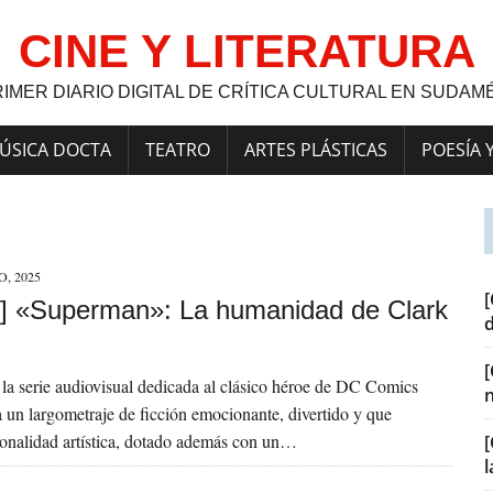
CINE Y LITERATURA
RIMER DIARIO DIGITAL DE CRÍTICA CULTURAL EN SUDAM
ÚSICA DOCTA
TEATRO
ARTES PLÁSTICAS
POESÍA 
O, 2025
[
] «Superman»: La humanidad de Clark
e la serie audiovisual dedicada al clásico héroe de DC Comics
 un largometraje de ficción emocionante, divertido y que
onalidad artística, dotado además con un…
[