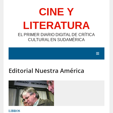
Saltar
CINE Y
al
contenido
LITERATURA
EL PRIMER DIARIO DIGITAL DE CRÍTICA
CULTURAL EN SUDAMÉRICA
MENÚ
Editorial Nuestra América
E
N
T
R
A
D
LIBROS
A