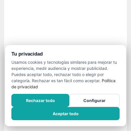
í
t
i
c
a
]
«
C
o
Tu privacidad
r
Usamos cookies y tecnologías similares para mejorar tu
t
experiencia, medir audiencia y mostrar publicidad.
o
Puedes aceptar todo, rechazar todo o elegir por
M
categoría. Rechazar es tan fácil como aceptar.
Política
a
de privacidad
l
t
Rechazar todo
Configurar
é
s
Aceptar todo
»
:
U