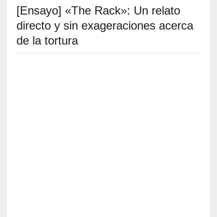
[Ensayo] «The Rack»: Un relato
S
R
directo y sin exageraciones acerca
E
de la tortura
C
I
E
N
T
E
S
[
E
n
s
a
y