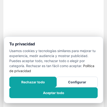
í
t
i
c
a
]
«
C
o
Tu privacidad
r
Usamos cookies y tecnologías similares para mejorar tu
t
experiencia, medir audiencia y mostrar publicidad.
o
Puedes aceptar todo, rechazar todo o elegir por
M
categoría. Rechazar es tan fácil como aceptar.
Política
a
de privacidad
l
t
Rechazar todo
Configurar
é
s
Aceptar todo
»
:
U