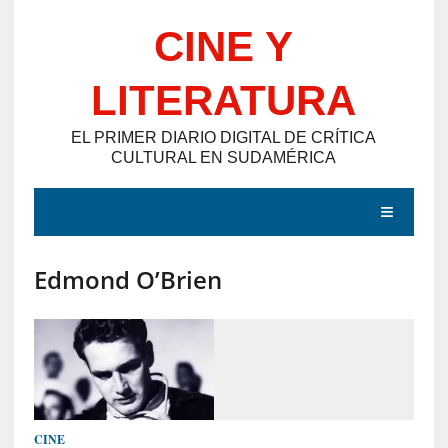
Saltar
CINE Y
al
contenido
LITERATURA
EL PRIMER DIARIO DIGITAL DE CRÍTICA
CULTURAL EN SUDAMÉRICA
MENÚ
Edmond O’Brien
E
N
T
R
A
D
CINE
A