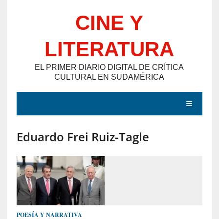
Saltar
CINE Y
al
contenido
LITERATURA
EL PRIMER DIARIO DIGITAL DE CRÍTICA
CULTURAL EN SUDAMÉRICA
MENÚ
Eduardo Frei Ruiz-Tagle
E
N
T
R
A
D
POESÍA Y NARRATIVA
A