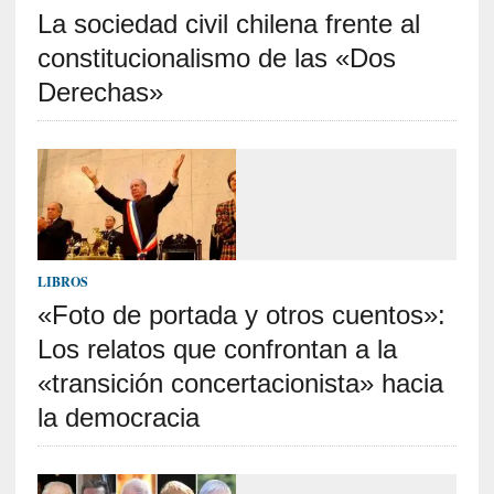
La sociedad civil chilena frente al
S
R
constitucionalismo de las «Dos
E
Derechas»
C
I
E
N
T
E
S
LIBROS
«Foto de portada y otros cuentos»:
Los relatos que confrontan a la
[
E
«transición concertacionista» hacia
n
la democracia
s
a
y