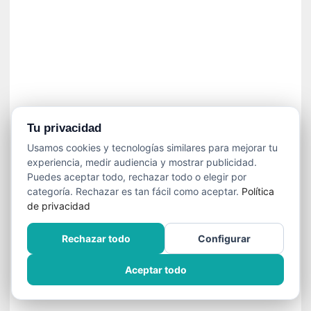
í
t
i
c
a
]
«
C
o
Tu privacidad
r
Usamos cookies y tecnologías similares para mejorar tu
t
experiencia, medir audiencia y mostrar publicidad.
o
Puedes aceptar todo, rechazar todo o elegir por
M
categoría. Rechazar es tan fácil como aceptar.
Política
a
de privacidad
l
t
Rechazar todo
Configurar
é
s
Aceptar todo
»
:
U