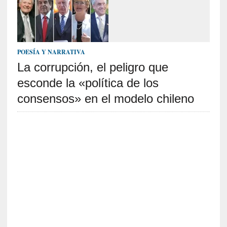
o
]
«
E
n
POESÍA Y NARRATIVA
t
La corrupción, el peligro que
r
a
esconde la «política de los
e
consensos» en el modelo chileno
l
f
a
n
t
a
s
m
a
»
:
L