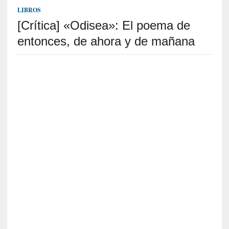
S
LIBROS
R
[Crítica] «Odisea»: El poema de
E
entonces, de ahora y de mañana
C
I
E
N
T
E
S
[
C
r
í
t
i