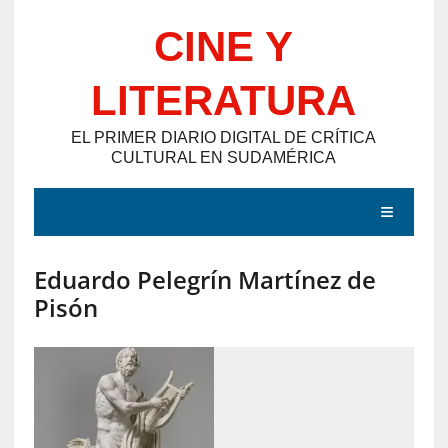
Saltar
CINE Y
al
contenido
LITERATURA
EL PRIMER DIARIO DIGITAL DE CRÍTICA
CULTURAL EN SUDAMÉRICA
MENÚ
Eduardo Pelegrín Martínez de
E
Pisón
N
T
R
A
D
A