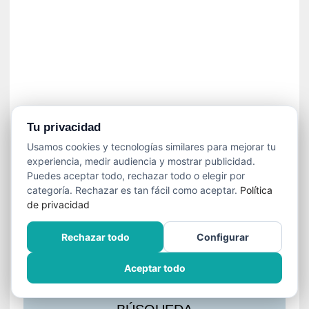
s
l
a
c
i
ó
n
a
u
Tu privacidad
d
Usamos cookies y tecnologías similares para mejorar tu
i
experiencia, medir audiencia y mostrar publicidad.
o
Puedes aceptar todo, rechazar todo o elegir por
v
categoría. Rechazar es tan fácil como aceptar.
Política
i
de privacidad
s
u
Rechazar todo
Configurar
a
l
Aceptar todo