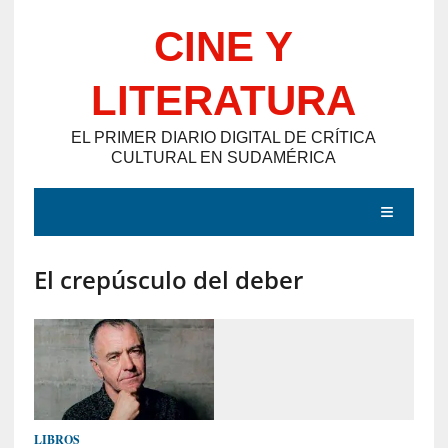
Saltar
CINE Y
al
contenido
LITERATURA
EL PRIMER DIARIO DIGITAL DE CRÍTICA
CULTURAL EN SUDAMÉRICA
MENÚ
El crepúsculo del deber
E
N
T
R
A
D
LIBROS
A