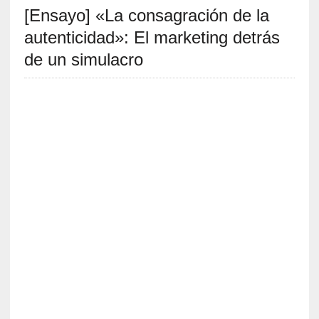
[Ensayo] «La consagración de la
S
R
autenticidad»: El marketing detrás
E
de un simulacro
C
I
E
N
T
E
S
[
E
n
s
a
y