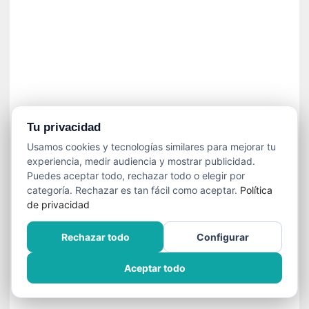
í
t
i
c
a
]
«
C
o
Tu privacidad
r
Usamos cookies y tecnologías similares para mejorar tu
t
experiencia, medir audiencia y mostrar publicidad.
o
Puedes aceptar todo, rechazar todo o elegir por
M
categoría. Rechazar es tan fácil como aceptar.
Política
a
de privacidad
l
t
Rechazar todo
Configurar
é
s
Aceptar todo
»
:
U