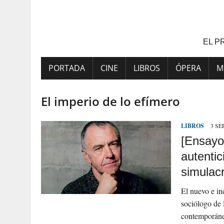
Saltar
al
contenido
EL P
PORTADA
CINE
LIBROS
ÓPERA
M
El imperio de lo efímero
LIBROS
3 SE
[Ensayo
autentic
simulac
El nuevo e inc
sociólogo de 
contemporánea