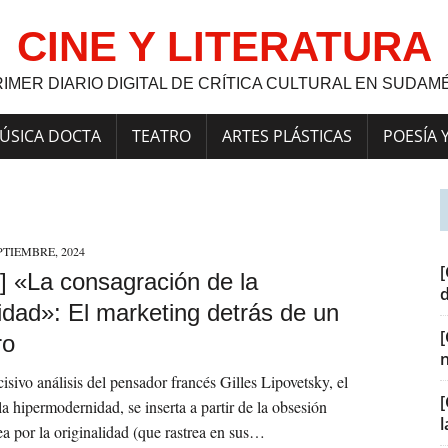
CINE Y LITERATURA
RIMER DIARIO DIGITAL DE CRÍTICA CULTURAL EN SUDAM
ÚSICA DOCTA
TEATRO
ARTES PLÁSTICAS
POESÍA 
PTIEMBRE, 2024
[
] «La consagración de la
idad»: El marketing detrás de un
ro
isivo análisis del pensador francés Gilles Lipovetsky, el
[
la hipermodernidad, se inserta a partir de la obsesión
 por la originalidad (que rastrea en sus…