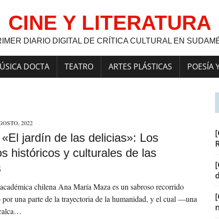
CINE Y LITERATURA
RIMER DIARIO DIGITAL DE CRÍTICA CULTURAL EN SUDAM
ÚSICA DOCTA
TEATRO
ARTES PLÁSTICAS
POESÍA 
GOSTO, 2022
[
] «El jardín de las delicias»: Los
s históricos y culturales de las
[
s
a académica chilena Ana María Maza es un sabroso recorrido
 por una parte de la trayectoria de la humanidad, y el cual —una
calca…