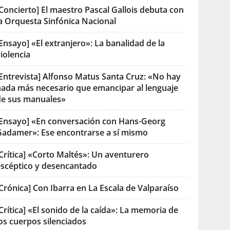
Concierto] El maestro Pascal Gallois debuta con
la Orquesta Sinfónica Nacional
Ensayo] «El extranjero»: La banalidad de la
iolencia
[Entrevista] Alfonso Matus Santa Cruz: «No hay
nada más necesario que emancipar al lenguaje
de sus manuales»
[Ensayo] «En conversación con Hans-Georg
Gadamer»: Ese encontrarse a sí mismo
Crítica] «Corto Maltés»: Un aventurero
escéptico y desencantado
Crónica] Con Ibarra en La Escala de Valparaíso
Crítica] «El sonido de la caída»: La memoria de
os cuerpos silenciados