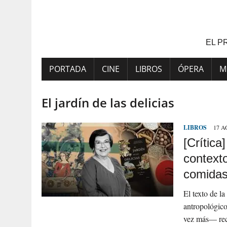
Saltar
al
contenido
EL P
PORTADA
CINE
LIBROS
ÓPERA
M
El jardín de las delicias
LIBROS
17 A
[Crítica
contexto
comida
El texto de l
antropológico
vez más— re