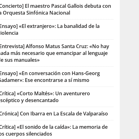
Concierto] El maestro Pascal Gallois debuta con
la Orquesta Sinfónica Nacional
Ensayo] «El extranjero»: La banalidad de la
iolencia
[Entrevista] Alfonso Matus Santa Cruz: «No hay
nada más necesario que emancipar al lenguaje
de sus manuales»
[Ensayo] «En conversación con Hans-Georg
Gadamer»: Ese encontrarse a sí mismo
Crítica] «Corto Maltés»: Un aventurero
escéptico y desencantado
Crónica] Con Ibarra en La Escala de Valparaíso
Crítica] «El sonido de la caída»: La memoria de
os cuerpos silenciados