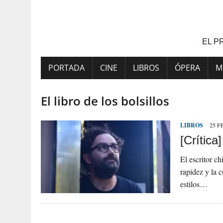
Saltar
al
contenido
EL P
PORTADA
CINE
LIBROS
ÓPERA
M
El libro de los bolsillos
LIBROS
25 F
[Crítica
El escritor c
rapidez y la 
estilos…