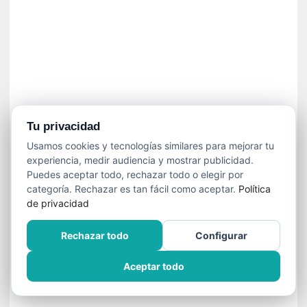
n
e
c
e
s
a
r
i
o
Tu privacidad
q
Usamos cookies y tecnologías similares para mejorar tu
u
experiencia, medir audiencia y mostrar publicidad.
e
Puedes aceptar todo, rechazar todo o elegir por
e
categoría. Rechazar es tan fácil como aceptar.
Política
m
de privacidad
a
n
Rechazar todo
Configurar
c
i
Aceptar todo
p
a
r