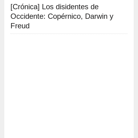
[Crónica] Los disidentes de
S
R
Occidente: Copérnico, Darwin y
E
Freud
C
I
E
N
T
E
S
[
E
n
t
r
e