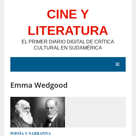
Saltar
CINE Y
al
contenido
LITERATURA
EL PRIMER DIARIO DIGITAL DE CRÍTICA
CULTURAL EN SUDAMÉRICA
MENÚ
Emma Wedgood
E
N
T
R
A
D
POESÍA Y NARRATIVA
A