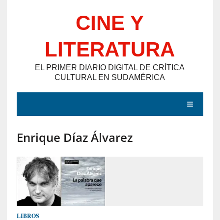
Saltar
CINE Y
al
contenido
LITERATURA
EL PRIMER DIARIO DIGITAL DE CRÍTICA
CULTURAL EN SUDAMÉRICA
MENÚ
Enrique Díaz Álvarez
E
N
T
R
A
D
LIBROS
A