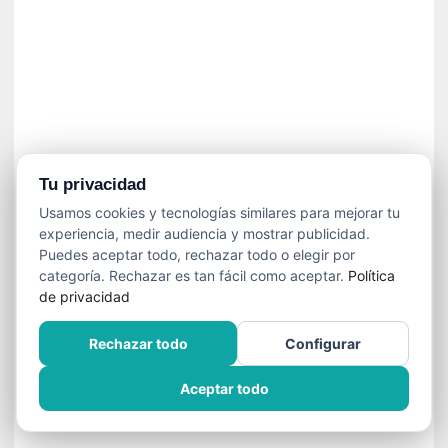
í
t
i
c
a
]
«
C
o
Tu privacidad
r
Usamos cookies y tecnologías similares para mejorar tu
t
experiencia, medir audiencia y mostrar publicidad.
o
Puedes aceptar todo, rechazar todo o elegir por
M
categoría. Rechazar es tan fácil como aceptar.
Política
a
de privacidad
l
t
Rechazar todo
Configurar
é
s
Aceptar todo
»
:
U