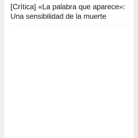
[Crítica] «La palabra que aparece»:
S
R
Una sensibilidad de la muerte
E
C
I
E
N
T
E
S
[
E
n
s
a
y