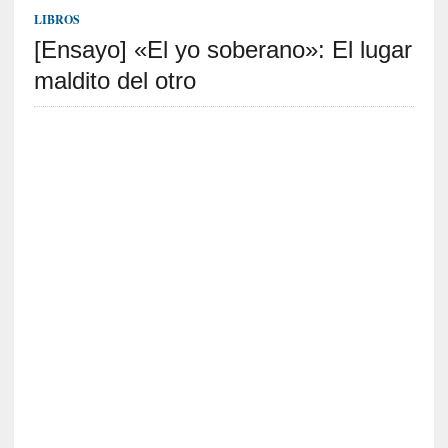
S
LIBROS
R
[Ensayo] «El yo soberano»: El lugar
E
maldito del otro
C
I
E
N
T
E
S
[
C
r
ó
n
i