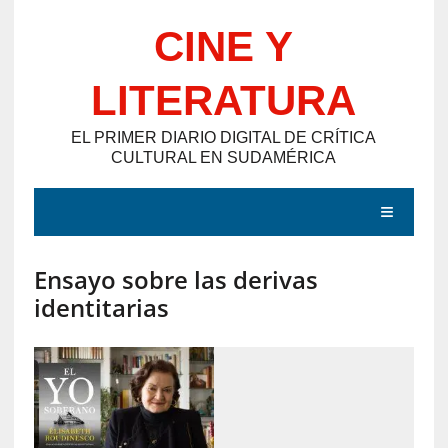
Saltar
CINE Y
al
contenido
LITERATURA
EL PRIMER DIARIO DIGITAL DE CRÍTICA
CULTURAL EN SUDAMÉRICA
MENÚ
Ensayo sobre las derivas
E
identitarias
N
T
R
A
D
A