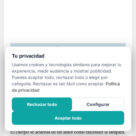
e
r
l
í
n
BÚSQUEDA
Tu privacidad
Usamos cookies y tecnologías similares para mejorar tu
Buscar:
experiencia, medir audiencia y mostrar publicidad.
Puedes aceptar todo, rechazar todo o elegir por
categoría. Rechazar es tan fácil como aceptar.
Política
de privacidad
ACERCA DE ESTE MEDIO
Rechazar todo
Configurar
FUGA EN LILA
Aceptar todo
Había que escribir sin para qué, sin para quién.
El cuerpo se acuerda de un amor como encender la lámpara.