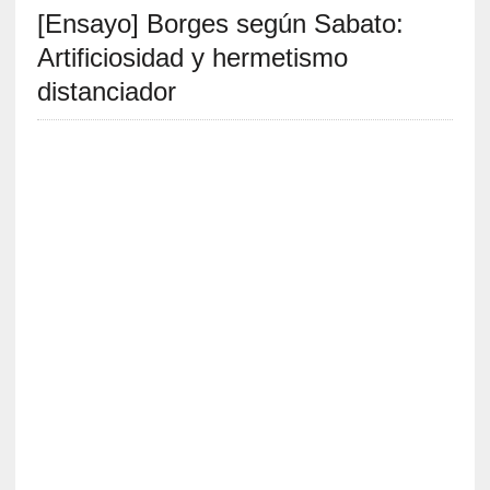
[Ensayo] Borges según Sabato:
S
R
Artificiosidad y hermetismo
E
distanciador
C
I
E
N
T
E
S
[
C
r
ó
n
i