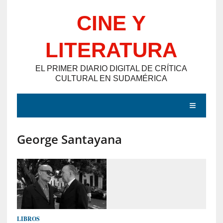
Saltar
CINE Y
al
contenido
LITERATURA
EL PRIMER DIARIO DIGITAL DE CRÍTICA
CULTURAL EN SUDAMÉRICA
MENÚ
George Santayana
E
N
T
R
A
D
LIBROS
A