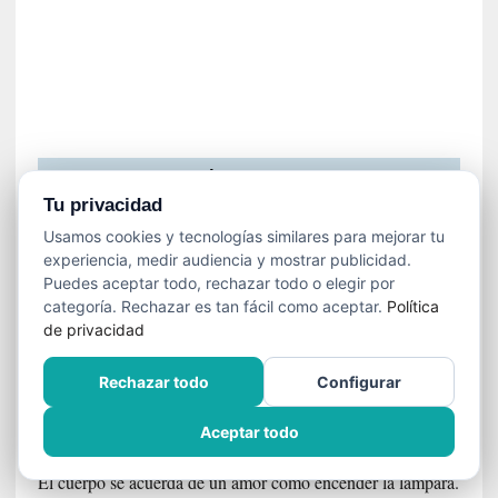
e
r
l
í
n
BÚSQUEDA
Tu privacidad
Usamos cookies y tecnologías similares para mejorar tu
Buscar:
experiencia, medir audiencia y mostrar publicidad.
Puedes aceptar todo, rechazar todo o elegir por
categoría. Rechazar es tan fácil como aceptar.
Política
de privacidad
ACERCA DE ESTE MEDIO
Rechazar todo
Configurar
FUGA EN LILA
Aceptar todo
Había que escribir sin para qué, sin para quién.
El cuerpo se acuerda de un amor como encender la lámpara.