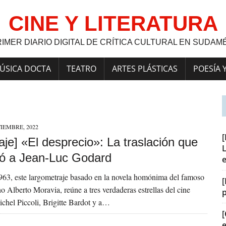
CINE Y LITERATURA
RIMER DIARIO DIGITAL DE CRÍTICA CULTURAL EN SUDAM
ÚSICA DOCTA
TEATRO
ARTES PLÁSTICAS
POESÍA 
TIEMBRE, 2022
je] «El desprecio»: La traslación que
L
ó a Jean-Luc Godard
963, este largometraje basado en la novela homónima del famoso
[
ano Alberto Moravia, reúne a tres verdaderas estrellas del cine
ichel Piccoli, Brigitte Bardot y a…
[