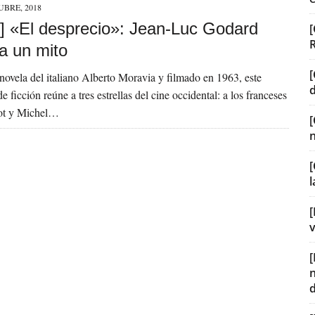
UBRE, 2018
] «El desprecio»: Jean-Luc Godard
[
a un mito
[
novela del italiano Alberto Moravia y filmado en 1963, este
e ficción reúne a tres estrellas del cine occidental: a los franceses
dot y Michel…
[
[
v