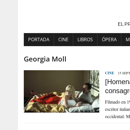
Saltar
al
contenido
EL P
PORTADA
CINE
LIBROS
ÓPERA
M
Georgia Moll
CINE
15 SEP
[Homena
consagr
Filmado en 1
escritor itali
occidental: M