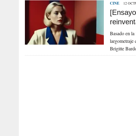
CINE
12 OCT
[Ensayo
reinvent
Basado en la 
largometraje d
Brigitte Bar