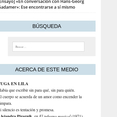
[Ensayo] «En conversación con Hans-Georg
Gadamer»: Ese encontrarse a sí mismo
BÚSQUEDA
Buscar:
ACERCA DE ESTE MEDIO
FUGA EN LILA
abía que escribir sin para qué, sin para quién.
l cuerpo se acuerda de un amor como encender la
ámpara.
i silencio es tentación y promesa.
lejandra
Pizarnik
, en
El infierno musical
(1971)