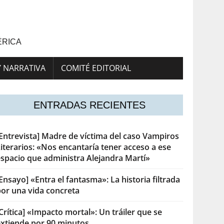
ÉRICA
Y NARRATIVA
COMITÉ EDITORIAL
ENTRADAS RECIENTES
[Entrevista] Madre de víctima del caso Vampiros
iterarios: «Nos encantaría tener acceso a ese
espacio que administra Alejandra Martí»
Ensayo] «Entra el fantasma»: La historia filtrada
por una vida concreta
Crítica] «Impacto mortal»: Un tráiler que se
extiende por 90 minutos