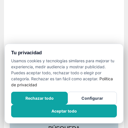
s
l
a
c
i
ó
n
a
u
Tu privacidad
d
Usamos cookies y tecnologías similares para mejorar tu
i
experiencia, medir audiencia y mostrar publicidad.
o
Puedes aceptar todo, rechazar todo o elegir por
v
categoría. Rechazar es tan fácil como aceptar.
Política
i
de privacidad
s
u
Rechazar todo
Configurar
a
l
Aceptar todo