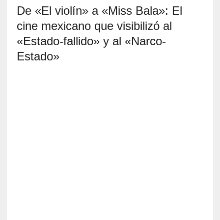
De «El violín» a «Miss Bala»: El
S
R
cine mexicano que visibilizó al
E
«Estado-fallido» y al «Narco-
C
Estado»
I
E
N
T
E
S
[
C
r
í
t
i