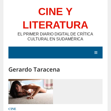
Saltar
CINE Y
al
contenido
LITERATURA
EL PRIMER DIARIO DIGITAL DE CRÍTICA
CULTURAL EN SUDAMÉRICA
MENÚ
Gerardo Taracena
E
N
T
R
A
D
CINE
A