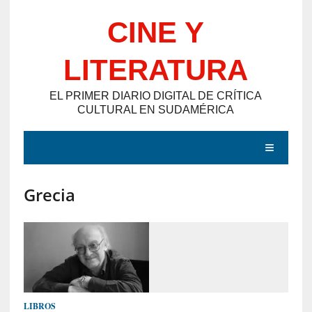
Saltar
CINE Y
al
contenido
LITERATURA
EL PRIMER DIARIO DIGITAL DE CRÍTICA
CULTURAL EN SUDAMÉRICA
MENÚ
Grecia
E
N
T
R
A
D
LIBROS
A