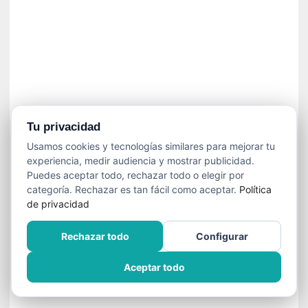
»
:
L
a
m
e
m
o
r
Tu privacidad
i
Usamos cookies y tecnologías similares para mejorar tu
a
experiencia, medir audiencia y mostrar publicidad.
d
Puedes aceptar todo, rechazar todo o elegir por
e
categoría. Rechazar es tan fácil como aceptar.
Política
l
de privacidad
o
s
Rechazar todo
Configurar
c
u
Aceptar todo
e
r
p