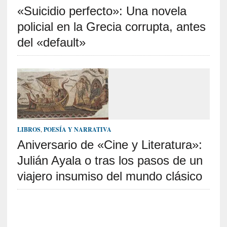
«Suicidio perfecto»: Una novela
S
R
policial en la Grecia corrupta, antes
E
del «default»
C
I
E
N
T
E
S
LIBROS
,
POESÍA Y NARRATIVA
Aniversario de «Cine y Literatura»:
Julián Ayala o tras los pasos de un
[
C
viajero insumiso del mundo clásico
r
í
t
i