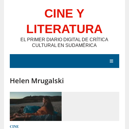
Saltar
CINE Y
al
contenido
LITERATURA
EL PRIMER DIARIO DIGITAL DE CRÍTICA
CULTURAL EN SUDAMÉRICA
MENÚ
Helen Mrugalski
E
N
T
R
A
D
CINE
A