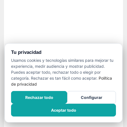
»
:
L
a
m
e
m
o
r
Tu privacidad
i
Usamos cookies y tecnologías similares para mejorar tu
a
experiencia, medir audiencia y mostrar publicidad.
d
Puedes aceptar todo, rechazar todo o elegir por
e
categoría. Rechazar es tan fácil como aceptar.
Política
l
de privacidad
o
s
Rechazar todo
Configurar
c
u
Aceptar todo
e
r
p