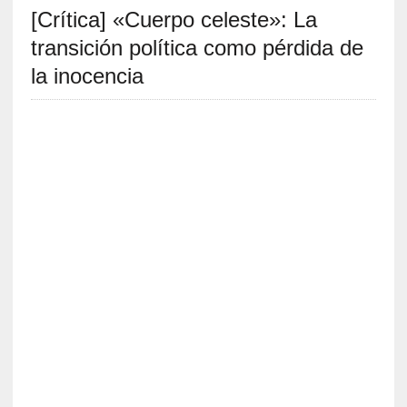
[Crítica] «Cuerpo celeste»: La
S
R
transición política como pérdida de
E
la inocencia
C
I
E
N
T
E
S
[
C
r
í
t
i