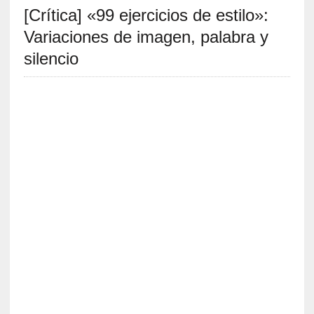
[Crítica] «99 ejercicios de estilo»:
S
R
Variaciones de imagen, palabra y
E
silencio
C
I
E
N
T
E
S
[
E
n
s
a
y