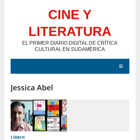
Saltar
CINE Y
al
contenido
LITERATURA
EL PRIMER DIARIO DIGITAL DE CRÍTICA
CULTURAL EN SUDAMÉRICA
MENÚ
Jessica Abel
E
N
T
R
A
D
LIBROS
A