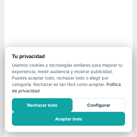
í
t
i
c
a
]
«
C
o
Tu privacidad
r
Usamos cookies y tecnologías similares para mejorar tu
t
experiencia, medir audiencia y mostrar publicidad.
o
Puedes aceptar todo, rechazar todo o elegir por
M
categoría. Rechazar es tan fácil como aceptar.
Política
a
de privacidad
l
t
Rechazar todo
Configurar
é
s
Aceptar todo
»
:
U