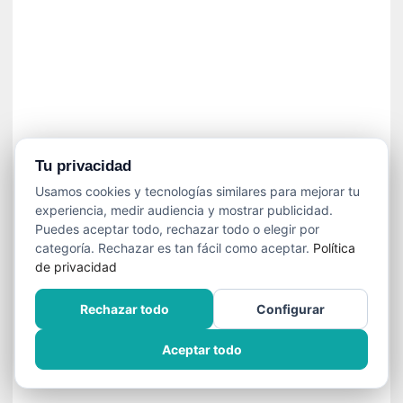
ó
n
i
c
a
N
a
c
i
Tu privacidad
o
Usamos cookies y tecnologías similares para mejorar tu
n
experiencia, medir audiencia y mostrar publicidad.
a
Puedes aceptar todo, rechazar todo o elegir por
l
categoría. Rechazar es tan fácil como aceptar.
Política
de privacidad
[
E
Rechazar todo
Configurar
n
s
Aceptar todo
a
y
o