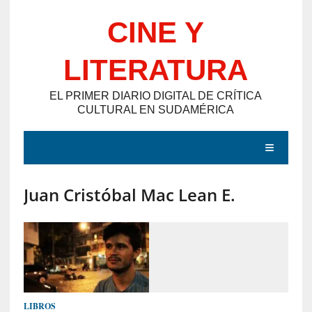
Saltar
CINE Y
al
contenido
LITERATURA
EL PRIMER DIARIO DIGITAL DE CRÍTICA
CULTURAL EN SUDAMÉRICA
MENÚ
Juan Cristóbal Mac Lean E.
E
N
T
R
A
D
LIBROS
A