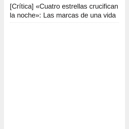
[Crítica] «Cuatro estrellas crucifican
S
R
la noche»: Las marcas de una vida
E
C
I
E
N
T
E
S
[
E
n
t
r
e