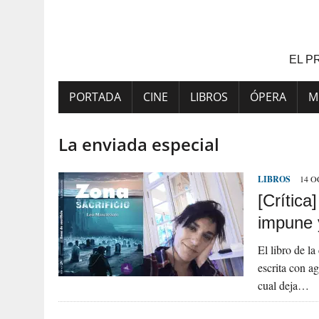
Saltar
al
contenido
EL P
PORTADA
CINE
LIBROS
ÓPERA
M
La enviada especial
LIBROS
14 O
[Crítica
impune 
El libro de l
escrita con ag
cual deja…