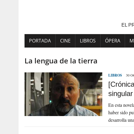
Saltar
al
contenido
EL P
PORTADA
CINE
LIBROS
ÓPERA
M
La lengua de la tierra
LIBROS
30 O
[Crónic
singular
En esta novel
haber sido p
desarrolla un