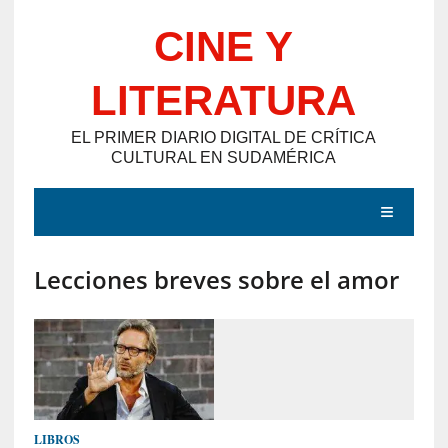
Saltar
CINE Y
al
contenido
LITERATURA
EL PRIMER DIARIO DIGITAL DE CRÍTICA
CULTURAL EN SUDAMÉRICA
MENÚ
Lecciones breves sobre el amor
E
N
T
R
A
D
LIBROS
A