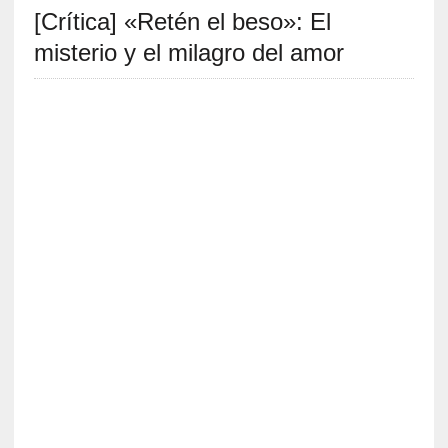
[Crítica] «Retén el beso»: El
S
R
misterio y el milagro del amor
E
C
I
E
N
T
E
S
[
E
n
s
a
y