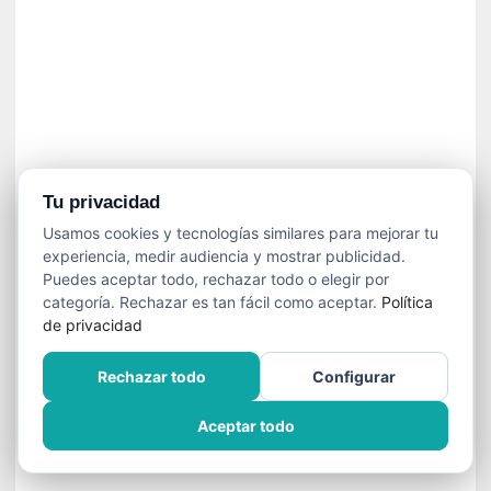
í
t
i
c
a
]
«
C
o
Tu privacidad
r
Usamos cookies y tecnologías similares para mejorar tu
t
experiencia, medir audiencia y mostrar publicidad.
o
Puedes aceptar todo, rechazar todo o elegir por
M
categoría. Rechazar es tan fácil como aceptar.
Política
a
de privacidad
l
t
Rechazar todo
Configurar
é
s
Aceptar todo
»
:
U