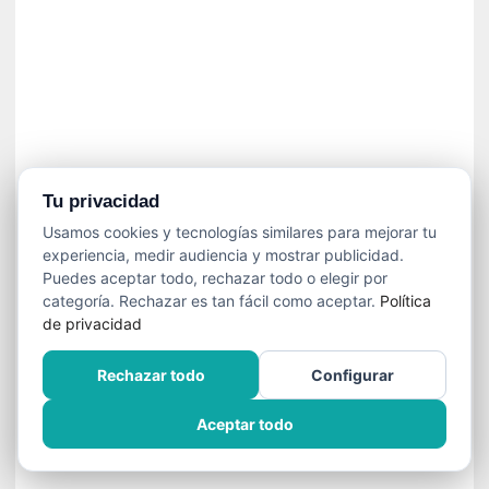
í
t
i
c
a
]
«
C
o
Tu privacidad
r
Usamos cookies y tecnologías similares para mejorar tu
t
experiencia, medir audiencia y mostrar publicidad.
o
Puedes aceptar todo, rechazar todo o elegir por
M
categoría. Rechazar es tan fácil como aceptar.
Política
a
de privacidad
l
t
Rechazar todo
Configurar
é
s
Aceptar todo
»
:
U