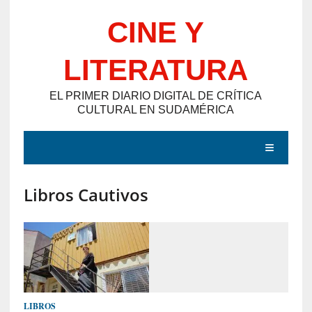
Saltar
CINE Y
al
contenido
LITERATURA
EL PRIMER DIARIO DIGITAL DE CRÍTICA
CULTURAL EN SUDAMÉRICA
MENÚ
Libros Cautivos
E
N
T
R
A
D
LIBROS
A