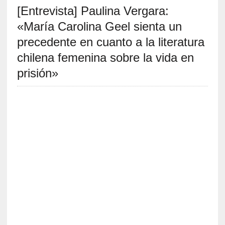
[Entrevista] Paulina Vergara:
S
R
«María Carolina Geel sienta un
E
precedente en cuanto a la literatura
C
chilena femenina sobre la vida en
I
prisión»
E
N
T
E
S
[
E
n
s
a
y