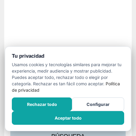
s
l
a
c
i
ó
n
a
u
Tu privacidad
d
Usamos cookies y tecnologías similares para mejorar tu
i
experiencia, medir audiencia y mostrar publicidad.
o
Puedes aceptar todo, rechazar todo o elegir por
v
categoría. Rechazar es tan fácil como aceptar.
Política
i
de privacidad
s
u
Rechazar todo
Configurar
a
l
Aceptar todo