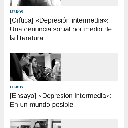
c
a
LIBROS
]
«
[Crítica] «Depresión intermedia»:
L
Una denuncia social por medio de
o
la literatura
p
r
o
h
i
b
i
d
LIBROS
o
»
[Ensayo] «Depresión intermedia»:
:
En un mundo posible
L
a
s
v