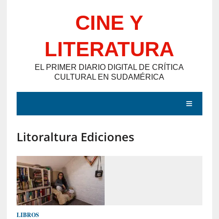
Saltar
CINE Y
al
contenido
LITERATURA
EL PRIMER DIARIO DIGITAL DE CRÍTICA
CULTURAL EN SUDAMÉRICA
MENÚ
Litoraltura Ediciones
E
N
T
R
A
D
LIBROS
A