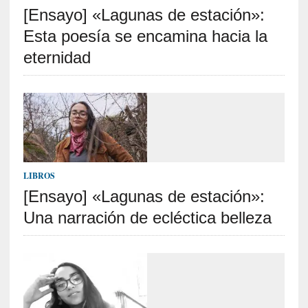
[Ensayo] «Lagunas de estación»:
S
R
Esta poesía se encamina hacia la
E
eternidad
C
I
E
N
T
E
S
LIBROS
[Ensayo] «Lagunas de estación»:
Una narración de ecléctica belleza
[
C
r
í
t
i