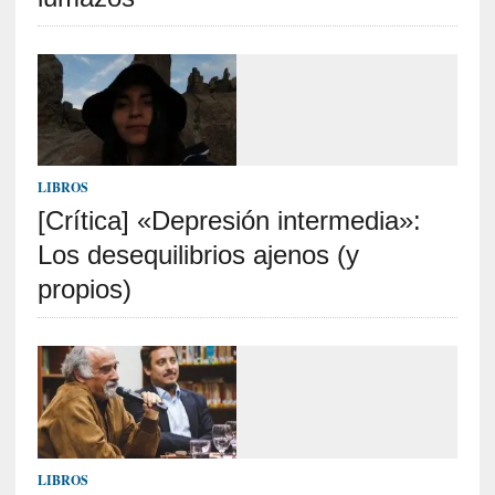
n
a
t
u
r
a
l
e
LIBROS
z
[Crítica] «Depresión intermedia»:
a
h
Los desequilibrios ajenos (y
u
propios)
m
a
n
a
[
C
r
LIBROS
ó