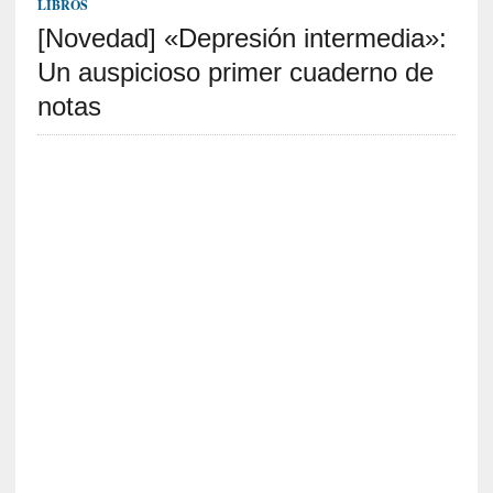
LIBROS
y
[Novedad] «Depresión intermedia»:
:
L
Un auspicioso primer cuaderno de
a
notas
s
m
e
m
o
r
i
a
s
n
o
v
e
l
a
d