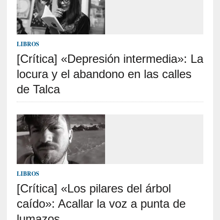
i
r
t
u
LIBROS
d
[Crítica] «Depresión intermedia»: La
e
s
locura y el abandono en las calles
y
de Talca
d
e
f
e
c
t
o
s
LIBROS
d
[Crítica] «Los pilares del árbol
e
l
caído»: Acallar la voz a punta de
a
lumazos