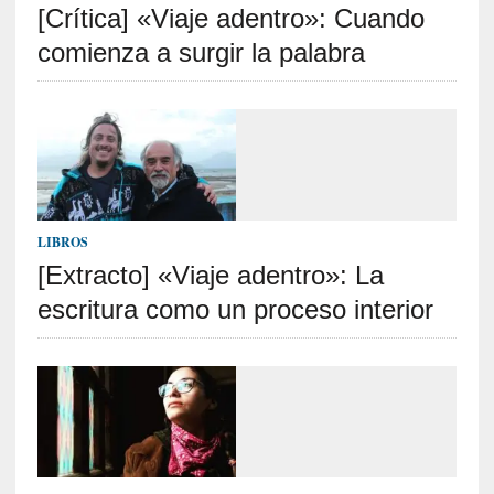
[Crítica] «Viaje adentro»: Cuando
n
i
comienza a surgir la palabra
c
a
]
P
a
l
a
b
LIBROS
r
[Extracto] «Viaje adentro»: La
a
escritura como un proceso interior
s
d
e
V
a
l
é
r