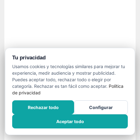
»
:
L
a
m
e
m
o
r
Tu privacidad
i
Usamos cookies y tecnologías similares para mejorar tu
a
experiencia, medir audiencia y mostrar publicidad.
d
Puedes aceptar todo, rechazar todo o elegir por
e
categoría. Rechazar es tan fácil como aceptar.
Política
l
de privacidad
o
s
Rechazar todo
Configurar
c
u
Aceptar todo
e
r
p