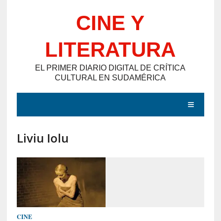
Saltar
CINE Y
al
contenido
LITERATURA
EL PRIMER DIARIO DIGITAL DE CRÍTICA
CULTURAL EN SUDAMÉRICA
MENÚ
Liviu Iolu
E
N
T
R
A
D
CINE
A