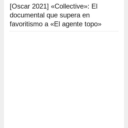
[Oscar 2021] «Collective»: El
S
R
documental que supera en
E
favoritismo a «El agente topo»
C
I
E
N
T
E
S
[
C
r
í
t
i