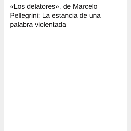
«Los delatores», de Marcelo
S
R
Pellegrini: La estancia de una
E
palabra violentada
C
I
E
N
T
E
S
[
C
r
í
t
i