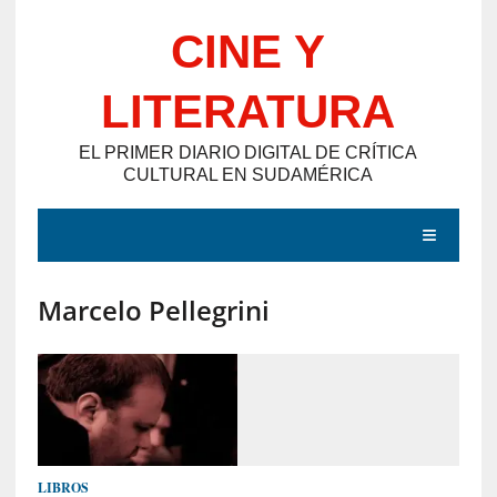
Saltar
CINE Y
al
contenido
LITERATURA
EL PRIMER DIARIO DIGITAL DE CRÍTICA
CULTURAL EN SUDAMÉRICA
MENÚ
Marcelo Pellegrini
E
N
T
R
A
D
LIBROS
A