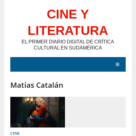
Saltar
CINE Y
al
contenido
LITERATURA
EL PRIMER DIARIO DIGITAL DE CRÍTICA
CULTURAL EN SUDAMÉRICA
MENÚ
Matías Catalán
E
N
T
R
A
D
CINE
A