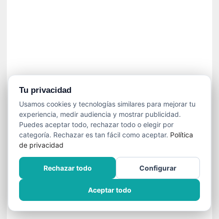
í
t
i
c
a
]
«
C
o
Tu privacidad
r
Usamos cookies y tecnologías similares para mejorar tu
t
experiencia, medir audiencia y mostrar publicidad.
o
Puedes aceptar todo, rechazar todo o elegir por
M
categoría. Rechazar es tan fácil como aceptar.
Política
a
de privacidad
l
t
Rechazar todo
Configurar
é
s
Aceptar todo
»
:
U