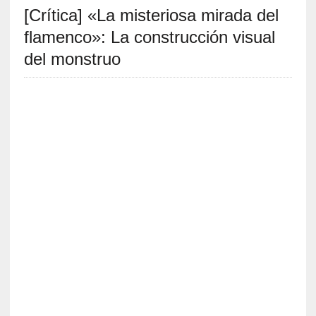
[Crítica] «La misteriosa mirada del
S
R
flamenco»: La construcción visual
E
del monstruo
C
I
E
N
T
E
S
[
E
n
s
a
y