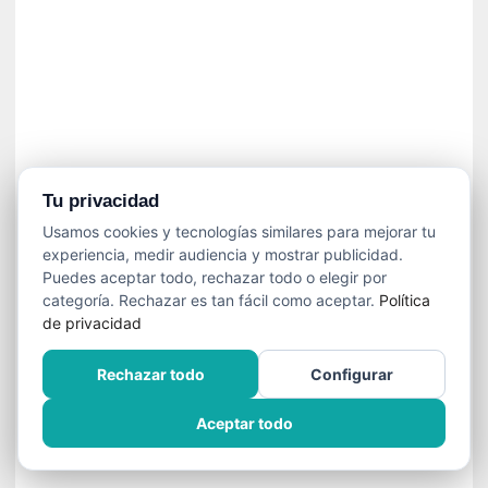
n
e
c
e
s
a
r
i
o
Tu privacidad
q
Usamos cookies y tecnologías similares para mejorar tu
u
experiencia, medir audiencia y mostrar publicidad.
e
Puedes aceptar todo, rechazar todo o elegir por
e
categoría. Rechazar es tan fácil como aceptar.
Política
m
de privacidad
a
n
Rechazar todo
Configurar
c
i
Aceptar todo
p
a
r