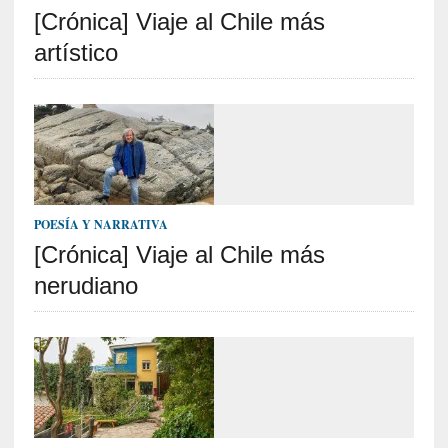
[Crónica] Viaje al Chile más
S
R
artístico
E
C
I
E
N
T
POESÍA Y NARRATIVA
E
[Crónica] Viaje al Chile más
S
nerudiano
[
E
n
t
r
e