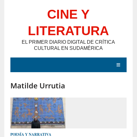
Saltar
CINE Y
al
contenido
LITERATURA
EL PRIMER DIARIO DIGITAL DE CRÍTICA
CULTURAL EN SUDAMÉRICA
MENÚ
Matilde Urrutia
E
N
T
R
A
D
POESÍA Y NARRATIVA
A