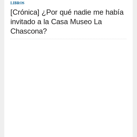
v
LIBROS
i
[Crónica] ¿Por qué nadie me había
s
t
invitado a la Casa Museo La
a
Chascona?
]
M
a
d
r
e
d
e
v
í
c
t
i
m
a
d