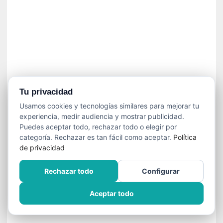
í
t
i
c
a
]
«
C
o
Tu privacidad
r
Usamos cookies y tecnologías similares para mejorar tu
t
experiencia, medir audiencia y mostrar publicidad.
o
Puedes aceptar todo, rechazar todo o elegir por
M
categoría. Rechazar es tan fácil como aceptar.
Política
a
de privacidad
l
t
Rechazar todo
Configurar
é
s
Aceptar todo
»
:
U