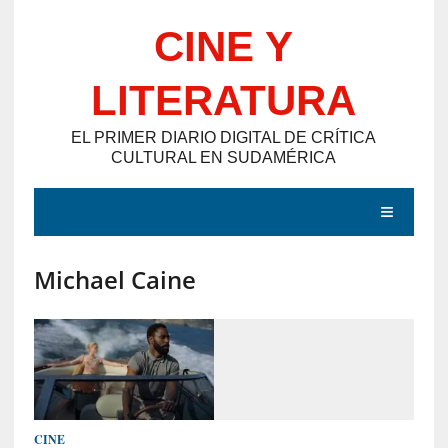
Saltar
CINE Y
al
contenido
LITERATURA
EL PRIMER DIARIO DIGITAL DE CRÍTICA
CULTURAL EN SUDAMÉRICA
MENÚ
Michael Caine
E
N
T
R
A
D
CINE
A