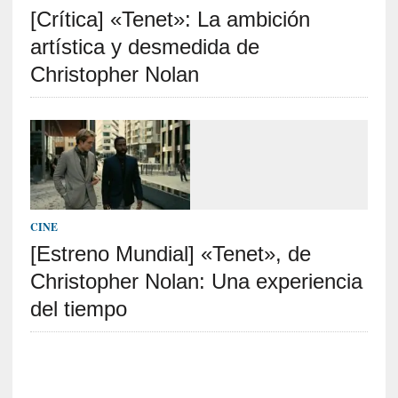
[Crítica] «Tenet»: La ambición
S
R
artística y desmedida de
E
Christopher Nolan
C
I
E
N
T
E
S
CINE
[Estreno Mundial] «Tenet», de
Christopher Nolan: Una experiencia
[
E
del tiempo
n
s
a
y