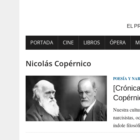
Saltar
al
contenido
EL P
PORTADA
CINE
LIBROS
ÓPERA
M
Nicolás Copérnico
POESÍA Y NA
[Crónica
Copérni
Nuestra cultu
narcisistas, 
índole filosó