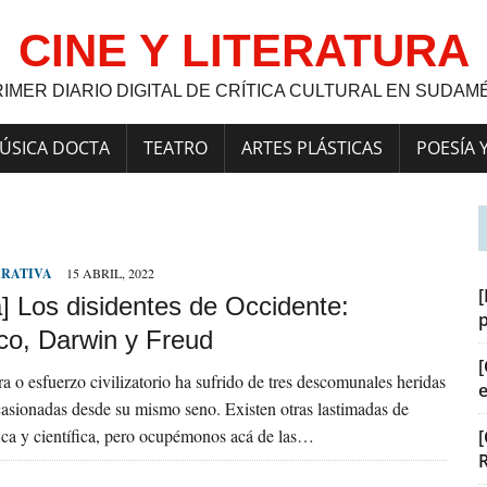
CINE Y LITERATURA
RIMER DIARIO DIGITAL DE CRÍTICA CULTURAL EN SUDAM
ÚSICA DOCTA
TEATRO
ARTES PLÁSTICAS
POESÍA 
RRATIVA
15 ABRIL, 2022
[
] Los disidentes de Occidente:
co, Darwin y Freud
[
ra o esfuerzo civilizatorio ha sufrido de tres descomunales heridas
ocasionadas desde su mismo seno. Existen otras lastimadas de
fica y científica, pero ocupémonos acá de las…
[