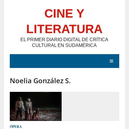
Saltar
CINE Y
al
contenido
LITERATURA
EL PRIMER DIARIO DIGITAL DE CRÍTICA
CULTURAL EN SUDAMÉRICA
MENÚ
Noelia González S.
E
N
T
R
A
D
ÓPERA
A