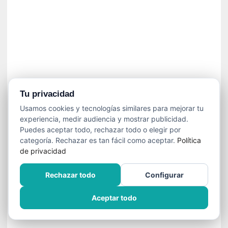
n
e
c
e
s
a
r
i
o
Tu privacidad
q
Usamos cookies y tecnologías similares para mejorar tu
u
experiencia, medir audiencia y mostrar publicidad.
e
Puedes aceptar todo, rechazar todo o elegir por
e
categoría. Rechazar es tan fácil como aceptar.
Política
m
de privacidad
a
n
Rechazar todo
Configurar
c
i
Aceptar todo
p
a
r