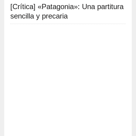
[Crítica] «Patagonia»: Una partitura
S
R
sencilla y precaria
E
C
I
E
N
T
E
S
[
E
n
t
r
e