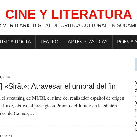
CINE Y LITERATURA
RIMER DIARIO DIGITAL DE CRÍTICA CULTURAL EN SUDAM
ÚSICA DOCTA
TEATRO
ARTES PLÁSTICAS
POESÍA 
, 2026
[
 «Sirât»: Atravesar el umbral del fin
 el streaming de MUBI, el filme del realizador español de origen
er Laxe, obtuvo el prestigioso Premio del Jurado en la edición
tival de Cannes,…
[
O, 2025