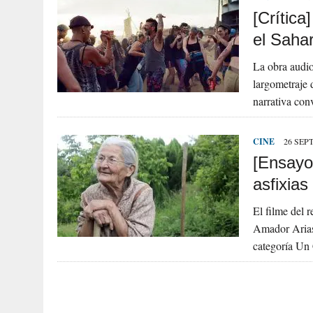
[Crítica
el Saha
La obra audio
largometraje 
narrativa con
CINE
26 SEP
[Ensayo
asfixias
El filme del 
Amador Arias
categoría Un 