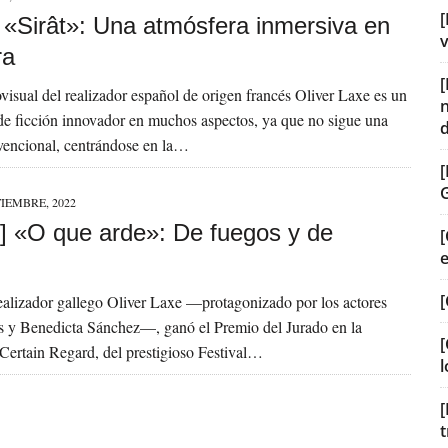
[
] «Sirât»: Una atmósfera inmersiva en
v
ra
visual del realizador español de origen francés Oliver Laxe es un
de ficción innovador en muchos aspectos, ya que no sigue una
vencional, centrándose en la…
TIEMBRE, 2022
] «O que arde»: De fuegos y de
[
[
realizador gallego Oliver Laxe —protagonizado por los actores
 y Benedicta Sánchez—, ganó el Premio del Jurado en la
[
Certain Regard, del prestigioso Festival…
l
[
t