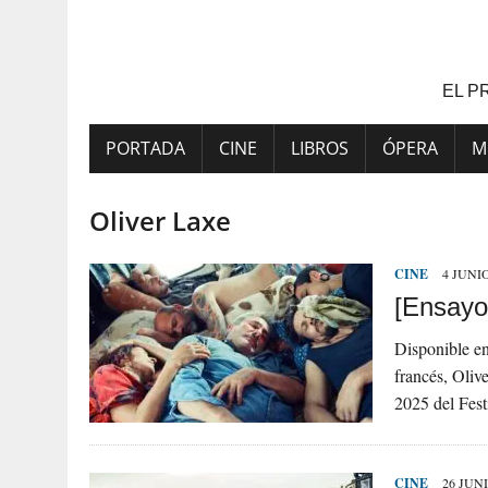
Saltar
al
contenido
EL P
PORTADA
CINE
LIBROS
ÓPERA
M
Oliver Laxe
CINE
4 JUNIO
[Ensayo]
Disponible en
francés, Oliv
2025 del Fes
CINE
26 JUNI