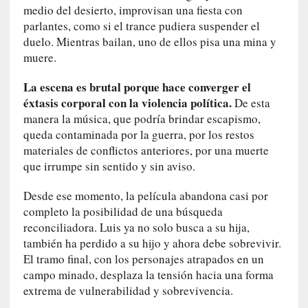
s
medio del desierto, improvisan una fiesta con
c
parlantes, como si el trance pudiera suspender el
o
duelo. Mientras bailan, uno de ellos pisa una mina y
s
muere.
a
s
La escena es brutal porque hace converger el
i
éxtasis corporal con la violencia política.
De esta
n
manera la música, que podría brindar escapismo,
v
queda contaminada por la guerra, por los restos
i
materiales de conflictos anteriores, por una muerte
s
que irrumpe sin sentido y sin aviso.
i
b
Desde ese momento, la película abandona casi por
l
completo la posibilidad de una búsqueda
e
reconciliadora. Luis ya no solo busca a su hija,
s
también ha perdido a su hijo y ahora debe sobrevivir.
»
El tramo final, con los personajes atrapados en un
:
campo minado, desplaza la tensión hacia una forma
R
extrema de vulnerabilidad y sobrevivencia.
e