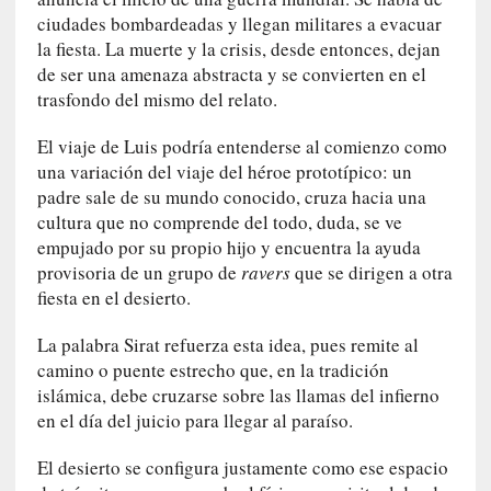
U
ciudades bombardeadas y llegan militares a evacuar
n
la fiesta. La muerte y la crisis, desde entonces, dejan
t
de ser una amenaza abstracta y se convierten en el
r
trasfondo del mismo del relato.
á
i
El viaje de Luis podría entenderse al comienzo como
l
una variación del viaje del héroe prototípico: un
e
padre sale de su mundo conocido, cruza hacia una
r
cultura que no comprende del todo, duda, se ve
q
empujado por su propio hijo y encuentra la ayuda
u
provisoria de un grupo de
ravers
que se dirigen a otra
e
fiesta en el desierto.
s
e
La palabra Sirat refuerza esta idea, pues remite al
e
camino o puente estrecho que, en la tradición
x
islámica, debe cruzarse sobre las llamas del infierno
t
en el día del juicio para llegar al paraíso.
i
e
El desierto se configura justamente como ese espacio
n