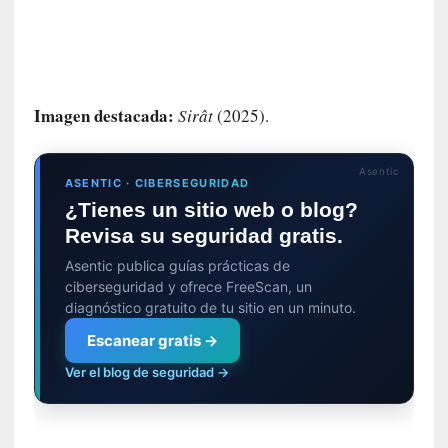
a
c
o
n
l
Imagen destacada:
Sirât
(2025).
a
O
r
Asentic
ASENTIC · CIBERSEGURIDAD
q
¿Tienes un sitio web o blog?
u
e
Revisa su seguridad gratis.
s
Asentic publica guías prácticas de
t
ciberseguridad y ofrece FreeScan, un
a
diagnóstico gratuito de tu sitio en un minuto.
S
Escanear gratis →
i
n
Ver el blog de seguridad →
f
ó
n