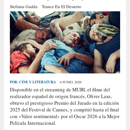
S
Stefania Gadda
Trance En El Desierto
R
E
C
I
E
N
T
E
S
POR:
CINE Y LITERATURA
4 JUNIO, 2026
Disponible en el streaming de MUBI, el filme del
[
realizador español de origen francés, Oliver Laxe,
E
obtuvo el prestigioso Premio del Jurado en la edición
n
2025 del Festival de Cannes, y compitió hasta el final
s
con «Valor sentimental» por el Oscar 2026 a la Mejor
a
Película Internacional.
y