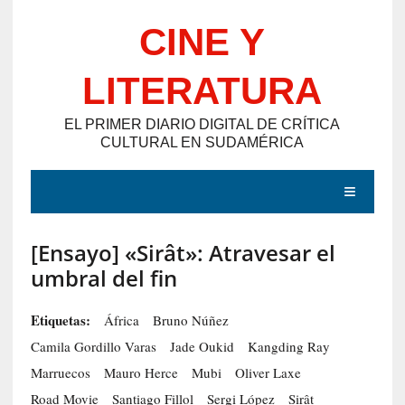
Saltar
CINE Y
al
contenido
LITERATURA
EL PRIMER DIARIO DIGITAL DE CRÍTICA
CULTURAL EN SUDAMÉRICA
MENÚ
[Ensayo] «Sirât»: Atravesar el
E
umbral del fin
N
T
Etiquetas:
África
Bruno Núñez
R
Camila Gordillo Varas
Jade Oukid
Kangding Ray
A
Marruecos
Mauro Herce
Mubi
Oliver Laxe
D
Road Movie
Santiago Fillol
Sergi López
Sirât
A