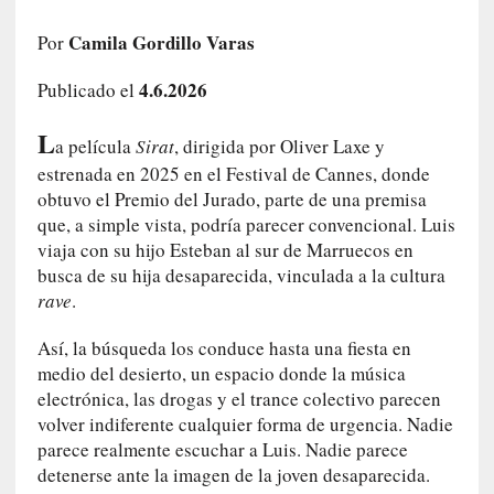
a
h
Camila Gordillo Varas
Por
i
4.6.2026
s
Publicado el
t
L
o
a película
Sirat
, dirigida por Oliver Laxe y
r
estrenada en 2025 en el Festival de Cannes, donde
i
obtuvo el Premio del Jurado, parte de una premisa
a
que, a simple vista, podría parecer convencional. Luis
f
viaja con su hijo Esteban al sur de Marruecos en
i
busca de su hija desaparecida, vinculada a la cultura
l
rave
.
t
r
Así, la búsqueda los conduce hasta una fiesta en
a
medio del desierto, un espacio donde la música
d
electrónica, las drogas y el trance colectivo parecen
a
volver indiferente cualquier forma de urgencia. Nadie
p
parece realmente escuchar a Luis. Nadie parece
o
detenerse ante la imagen de la joven desaparecida.
r