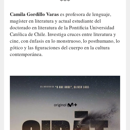
***
ó
n
i
Camila Gordillo Varas
es profesora de lenguaje,
c
magíster en literatura y actual estudiante del
a
doctorado en literatura de la Pontificia Universidad
]
Católica de Chile. Investiga cruces entre literatura y
P
cine, con énfasis en lo monstruoso, lo posthumano, lo
a
gótico y las figuraciones del cuerpo en la cultura
l
contemporánea.
a
b
r
a
s
d
e
V
a
l
é
r