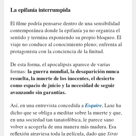
c
a
La epifanía interrumpida
]
«
El filme podría pensarse dentro de una sensibilidad
L
contemporánea donde la epifanía ya no organiza el
o
sentido y termina exponiendo su propio bloqueo. El
p
viaje no conduce al conocimiento pleno; enfrenta al
r
protagonista con la conciencia de la finitud.
o
h
De esta forma, el apocalipsis aparece de varias
i
la guerra mundial, la desaparición nunca
formas:
b
resuelta, la muerte de los inocentes, el desierto
i
como espacio de juicio y la necesidad de seguir
d
avanzando sin garantías.
o
»
Así, en una entrevista concedida a
Esquire
, Laxe ha
:
dicho que se obliga a meditar sobre la muerte y que,
L
en una sociedad tan tanatofóbica, le parece sano
a
volver a acogerla de una manera más madura. Esa
s
reflexión atraviesa toda la película, dado que
Sirat
v