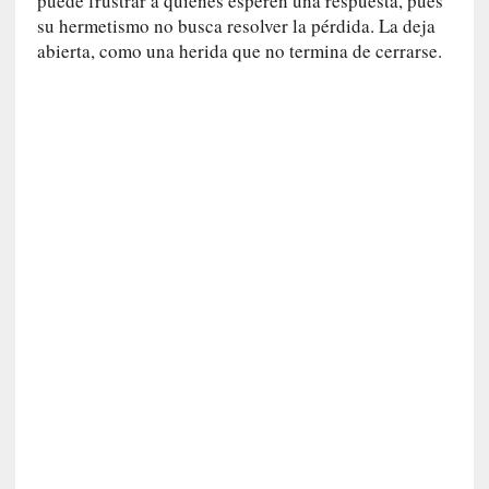
puede frustrar a quienes esperen una respuesta, pues
e
su hermetismo no busca resolver la pérdida. La deja
v
abierta, como una herida que no termina de cerrarse.
i
t
a
n
n
o
m
b
r
a
r
[
C
r
í
t
i