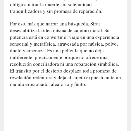
obliga a mirar la muerte sin solemnidad
i
tranquilizadora y sin promesa de reparación.
r
t
Por eso, más que narrar una búsqueda, Sirat
u
desestabiliza la idea misma de camino moral. Su
d
potencia está en convertir el viaje en una experiencia
e
sensorial y metafísica, atravesada por música, polvo,
s
duelo y amenaza. Es una película que no deja
y
indiferente, precisamente porque no ofrece una
d
e
resolución conciliadora ni una reparación simbólica.
f
El tránsito por el desierto desplaza toda promesa de
e
revelación redentora y deja al sujeto expuesto ante un
c
mundo erosionado, aleatorio y finito.
t
o
s
d
e
l
a