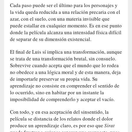
a
Cada paso puede ser el último para los personajes y
l
la vida queda reducida a una relación precaria con el
i
azar, con el suelo, con una materia invisible que
d
puede estallar en cualquier momento. Es en ese punto
a
donde la película alcanza una intensidad física difícil
d
de separar de su dimensión existencial.
e
s
El final de Luis sí implica una transformación, aunque
q
se trata de una transformación brutal, sin consuelo.
u
e
Sobrevive cuando acepta que el mundo que lo rodea
l
no obedece a una lógica moral y de esta manera, deja
o
de importarle preservar su propia vida. Su
s
aprendizaje no consiste en comprender el sentido de
a
lo ocurrido, sino en habitar por un instante la
d
imposibilidad de comprenderlo y aceptar el vacío.
u
l
Con todo, y en esa aceptación del sinsentido, la
t
película se distancia de los relatos donde el dolor
o
produce un aprendizaje claro, es por eso que
Sirat
s