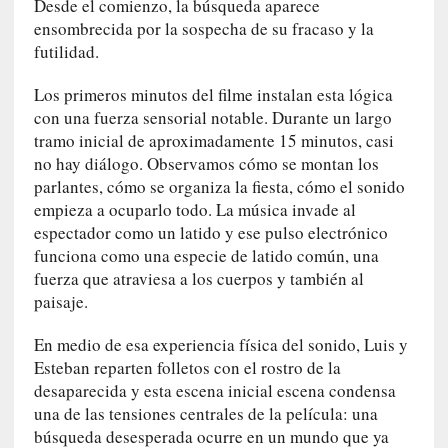
Desde el comienzo, la búsqueda aparece
u
ensombrecida por la sospecha de su fracaso y la
n
a
futilidad.
v
Los primeros minutos del filme instalan esta lógica
i
d
con una fuerza sensorial notable. Durante un largo
a
tramo inicial de aproximadamente 15 minutos, casi
c
no hay diálogo. Observamos cómo se montan los
o
parlantes, cómo se organiza la fiesta, cómo el sonido
n
empieza a ocuparlo todo. La música invade al
c
espectador como un latido y ese pulso electrónico
r
funciona como una especie de latido común, una
e
fuerza que atraviesa a los cuerpos y también al
t
paisaje.
a
En medio de esa experiencia física del sonido, Luis y
[
Esteban reparten folletos con el rostro de la
C
desaparecida y esta escena inicial escena condensa
r
una de las tensiones centrales de la película: una
í
búsqueda desesperada ocurre en un mundo que ya
t