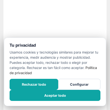
í
t
i
c
a
]
«
C
o
Tu privacidad
r
Usamos cookies y tecnologías similares para mejorar tu
t
experiencia, medir audiencia y mostrar publicidad.
o
Puedes aceptar todo, rechazar todo o elegir por
M
categoría. Rechazar es tan fácil como aceptar.
Política
a
de privacidad
l
t
Rechazar todo
Configurar
é
s
Aceptar todo
»
:
U