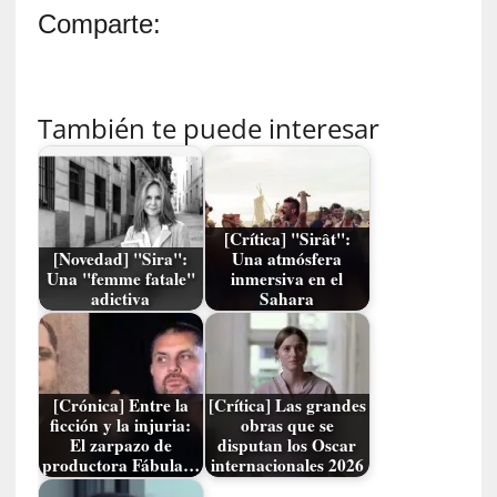
Comparte:
E
l
e
x
t
También te puede interesar
r
a
n
j
[Crítica] "Sirât":
e
[Novedad] "Sira":
Una atmósfera
r
Una "femme fatale"
inmersiva en el
o
adictiva
Sahara
»
:
L
a
[Crónica] Entre la
[Crítica] Las grandes
b
ficción y la injuria:
obras que se
a
El zarpazo de
disputan los Oscar
n
productora Fábula…
internacionales 2026
a