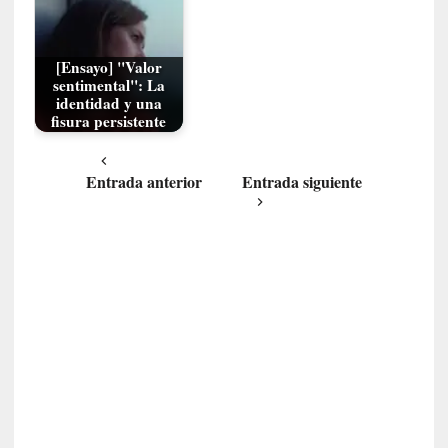
l
i
d
[Ensayo] "Valor
a
sentimental": La
d
identidad y una
d
fisura persistente
e
l
Entrada anterior
Entrada siguiente
a
v
i
o
l
e
n
c
i
a
[