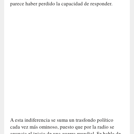
parece haber perdido la capacidad de responder.
i
c
a
]
«
I
m
p
a
c
t
o
m
o
r
t
a
l
A esta indiferencia se suma un trasfondo político
»
cada vez más ominoso, puesto que por la radio se
:
anuncia el inicio de una guerra mundial. Se habla de