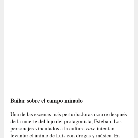
c
a
]
«
L
a
n
a
t
u
r
a
l
e
Bailar sobre el campo minado
z
a
d
Una de las escenas más perturbadoras ocurre después
e
de la muerte del hijo del protagonista, Esteban. Los
l
personajes vinculados a la cultura
rave
intentan
a
levantar el ánimo de Luis con drogas y música. En