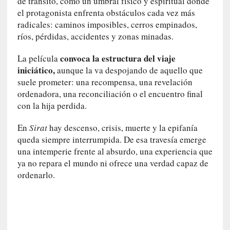
de tránsito, como un umbral físico y espiritual donde
d
el protagonista enfrenta obstáculos cada vez más
e
radicales: caminos imposibles, cerros empinados,
p
o
ríos, pérdidas, accidentes y zonas minadas.
r
convoca la estructura del viaje
La película
9
iniciático,
0
aunque la va despojando de aquello que
m
suele prometer: una recompensa, una revelación
i
ordenadora, una reconciliación o el encuentro final
n
con la hija perdida.
u
t
En
Sirat
hay descenso, crisis, muerte y la epifanía
o
queda siempre interrumpida. De esa travesía emerge
s
una intemperie frente al absurdo, una experiencia que
ya no repara el mundo ni ofrece una verdad capaz de
[
ordenarlo.
C
r
í
t
i