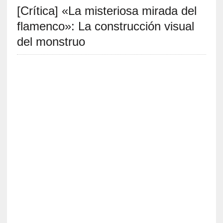
[Crítica] «La misteriosa mirada del
S
R
flamenco»: La construcción visual
E
del monstruo
C
I
E
N
T
E
S
[
C
r
í
t
i