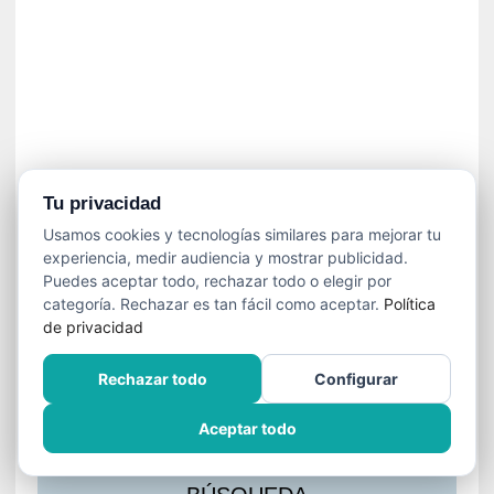
s
l
a
c
i
ó
n
a
u
Tu privacidad
d
Usamos cookies y tecnologías similares para mejorar tu
i
experiencia, medir audiencia y mostrar publicidad.
o
Puedes aceptar todo, rechazar todo o elegir por
v
categoría. Rechazar es tan fácil como aceptar.
Política
i
de privacidad
s
u
Rechazar todo
Configurar
a
l
Aceptar todo