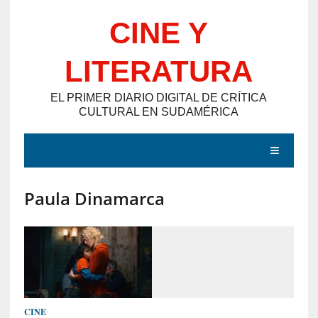
Saltar
CINE Y
al
contenido
LITERATURA
EL PRIMER DIARIO DIGITAL DE CRÍTICA
CULTURAL EN SUDAMÉRICA
MENÚ
Paula Dinamarca
E
N
T
R
A
D
CINE
A