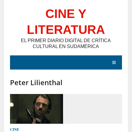
Saltar
CINE Y
al
contenido
LITERATURA
EL PRIMER DIARIO DIGITAL DE CRÍTICA
CULTURAL EN SUDAMÉRICA
MENÚ
Peter Lilienthal
E
N
T
R
A
D
CINE
A