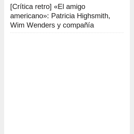
[Crítica retro] «El amigo
S
R
americano»: Patricia Highsmith,
E
Wim Wenders y compañía
C
I
E
N
T
E
S
[
E
n
t
r
e