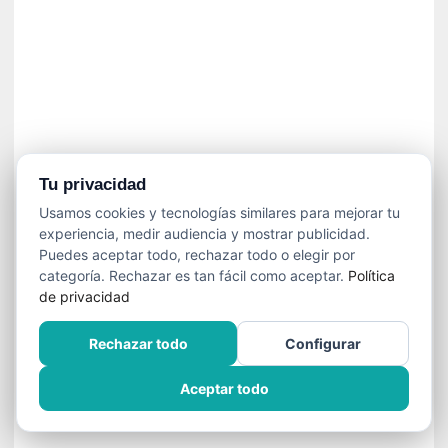
n
e
c
e
s
a
r
i
o
Tu privacidad
q
Usamos cookies y tecnologías similares para mejorar tu
u
experiencia, medir audiencia y mostrar publicidad.
e
Puedes aceptar todo, rechazar todo o elegir por
e
categoría. Rechazar es tan fácil como aceptar.
Política
m
de privacidad
a
n
Rechazar todo
Configurar
c
i
Aceptar todo
p
a
r