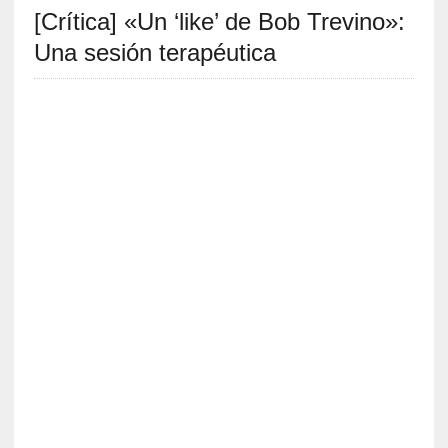
[Crítica] «Un ‘like’ de Bob Trevino»:
S
R
Una sesión terapéutica
E
C
I
E
N
T
E
S
[
E
n
s
a
y