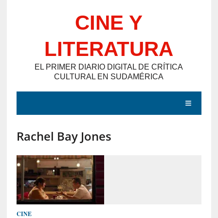
Saltar
CINE Y
al
contenido
LITERATURA
EL PRIMER DIARIO DIGITAL DE CRÍTICA
CULTURAL EN SUDAMÉRICA
MENÚ
Rachel Bay Jones
E
N
T
R
A
D
CINE
A