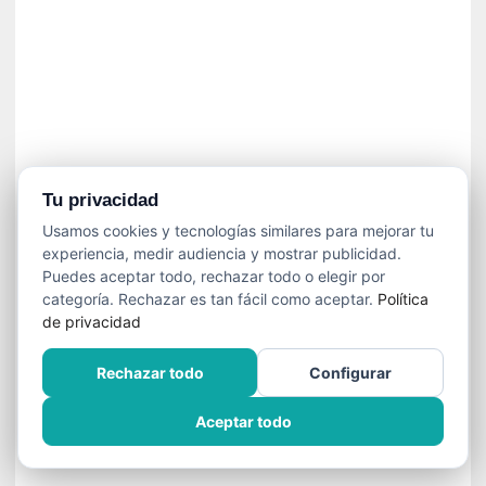
í
t
i
c
a
]
«
C
o
Tu privacidad
r
Usamos cookies y tecnologías similares para mejorar tu
t
experiencia, medir audiencia y mostrar publicidad.
o
Puedes aceptar todo, rechazar todo o elegir por
M
categoría. Rechazar es tan fácil como aceptar.
Política
a
de privacidad
l
t
Rechazar todo
Configurar
é
s
Aceptar todo
»
:
U