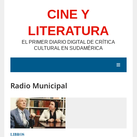
Saltar
CINE Y
al
contenido
LITERATURA
EL PRIMER DIARIO DIGITAL DE CRÍTICA
CULTURAL EN SUDAMÉRICA
MENÚ
Radio Municipal
E
N
T
R
A
D
LIBROS
A