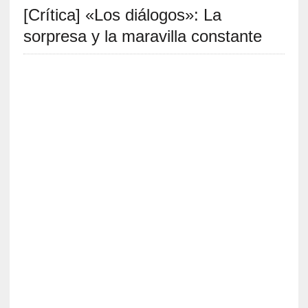
[Crítica] «Los diálogos»: La
S
R
sorpresa y la maravilla constante
E
C
I
E
N
T
E
S
[
E
n
t
r
e