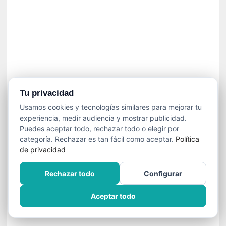
n
e
c
e
s
a
r
i
o
Tu privacidad
q
Usamos cookies y tecnologías similares para mejorar tu
u
experiencia, medir audiencia y mostrar publicidad.
e
Puedes aceptar todo, rechazar todo o elegir por
e
categoría. Rechazar es tan fácil como aceptar.
Política
m
de privacidad
a
n
Rechazar todo
Configurar
c
i
Aceptar todo
p
a
r