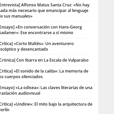
[Entrevista] Alfonso Matus Santa Cruz: «No hay
nada más necesario que emancipar al lenguaje
de sus manuales»
[Ensayo] «En conversación con Hans-Georg
Gadamer»: Ese encontrarse a sí mismo
Crítica] «Corto Maltés»: Un aventurero
escéptico y desencantado
Crónica] Con Ibarra en La Escala de Valparaíso
Crítica] «El sonido de la caída»: La memoria de
os cuerpos silenciados
Ensayo] «La odisea»: Las claves literarias de una
raslación audiovisual
Crítica] «Undine»: El mito bajo la arquitectura de
erlín