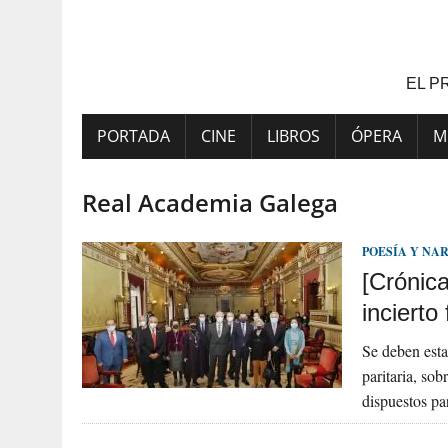
Saltar
al
contenido
EL P
PORTADA
CINE
LIBROS
ÓPERA
M
Real Academia Galega
POESÍA Y NA
[Crónic
incierto
Se deben esta
paritaria, sob
dispuestos pa