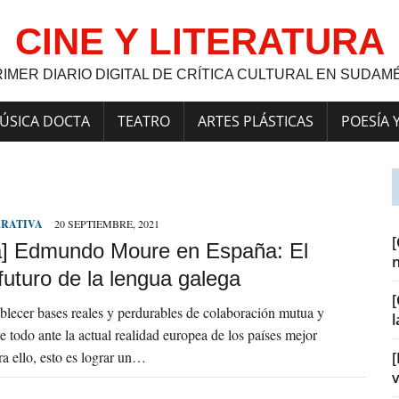
CINE Y LITERATURA
RIMER DIARIO DIGITAL DE CRÍTICA CULTURAL EN SUDAM
ÚSICA DOCTA
TEATRO
ARTES PLÁSTICAS
POESÍA 
RRATIVA
20 SEPTIEMBRE, 2021
a] Edmundo Moure en España: El
 futuro de la lengua galega
[
blecer bases reales y perdurables de colaboración mutua y
re todo ante la actual realidad europea de los países mejor
ra ello, esto es lograr un…
[
v