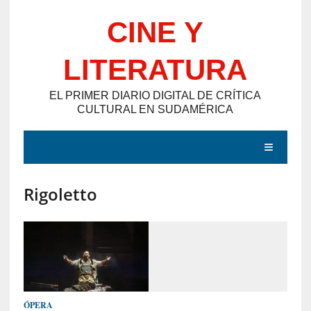
Saltar
CINE Y
al
contenido
LITERATURA
EL PRIMER DIARIO DIGITAL DE CRÍTICA
CULTURAL EN SUDAMÉRICA
MENÚ
Rigoletto
E
N
T
R
A
D
ÓPERA
A