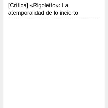
[Crítica] «Rigoletto»: La
S
R
atemporalidad de lo incierto
E
C
I
E
N
T
E
S
[
C
r
í
t
i