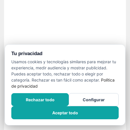
]
C
o
n
I
b
a
r
r
Tu privacidad
a
Usamos cookies y tecnologías similares para mejorar tu
e
experiencia, medir audiencia y mostrar publicidad.
n
Puedes aceptar todo, rechazar todo o elegir por
L
categoría. Rechazar es tan fácil como aceptar.
Política
a
de privacidad
E
s
Rechazar todo
Configurar
c
a
Aceptar todo
l
a
d