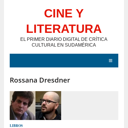
Saltar
CINE Y
al
contenido
LITERATURA
EL PRIMER DIARIO DIGITAL DE CRÍTICA
CULTURAL EN SUDAMÉRICA
MENÚ
Rossana Dresdner
E
N
T
R
A
D
LIBROS
A