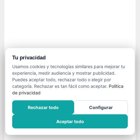
]
C
o
n
I
b
a
r
r
Tu privacidad
a
Usamos cookies y tecnologías similares para mejorar tu
e
experiencia, medir audiencia y mostrar publicidad.
n
Puedes aceptar todo, rechazar todo o elegir por
L
categoría. Rechazar es tan fácil como aceptar.
Política
a
de privacidad
E
s
Rechazar todo
Configurar
c
a
Aceptar todo
l
a
d