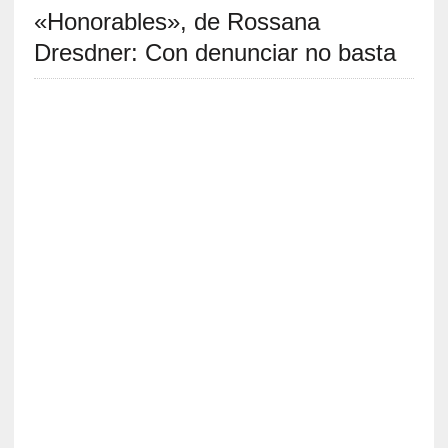
«Honorables», de Rossana
S
R
Dresdner: Con denunciar no basta
E
C
I
E
N
T
E
S
[
C
r
í
t
i