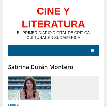
Saltar
CINE Y
al
contenido
LITERATURA
EL PRIMER DIARIO DIGITAL DE CRÍTICA
CULTURAL EN SUDAMÉRICA
MENÚ
Sabrina Durán Montero
E
N
T
R
A
D
LIBROS
A