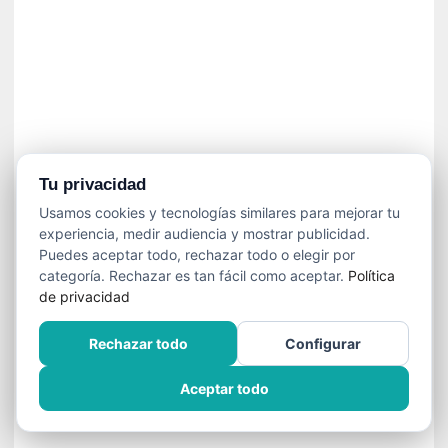
n
e
c
e
s
a
r
i
o
Tu privacidad
q
Usamos cookies y tecnologías similares para mejorar tu
u
experiencia, medir audiencia y mostrar publicidad.
e
Puedes aceptar todo, rechazar todo o elegir por
e
categoría. Rechazar es tan fácil como aceptar.
Política
m
de privacidad
a
n
Rechazar todo
Configurar
c
i
Aceptar todo
p
a
r