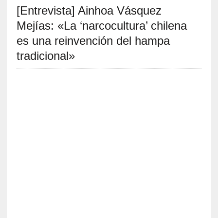
[Entrevista] Ainhoa Vásquez
S
R
Mejías: «La ‘narcocultura’ chilena
E
es una reinvención del hampa
C
tradicional»
I
E
N
T
E
S
[
E
n
t
r
e