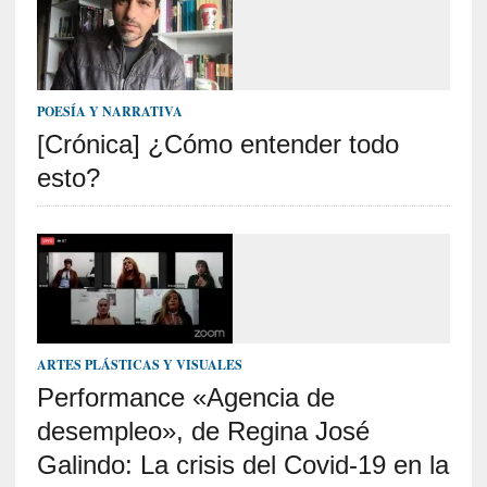
o
]
«
E
n
POESÍA Y NARRATIVA
t
[Crónica] ¿Cómo entender todo
r
a
esto?
e
l
f
a
n
t
a
s
ARTES PLÁSTICAS Y VISUALES
m
Performance «Agencia de
a
desempleo», de Regina José
»
:
Galindo: La crisis del Covid-19 en la
L