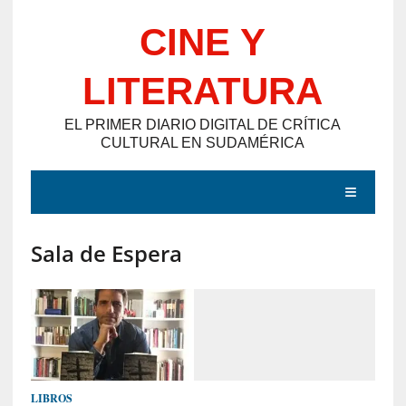
Saltar
CINE Y
al
contenido
LITERATURA
EL PRIMER DIARIO DIGITAL DE CRÍTICA
CULTURAL EN SUDAMÉRICA
MENÚ
Sala de Espera
E
N
T
R
A
D
LIBROS
A