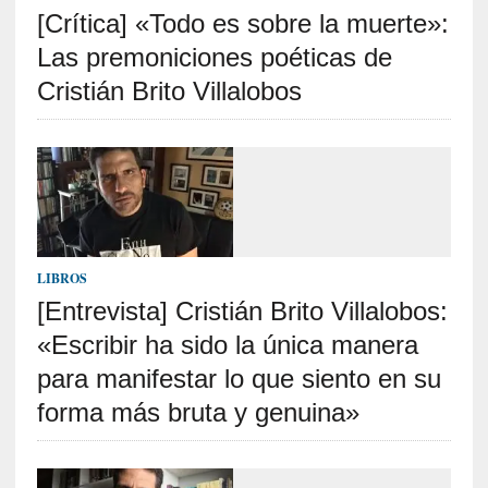
[Crítica] «Todo es sobre la muerte»:
S
R
Las premoniciones poéticas de
E
Cristián Brito Villalobos
C
I
E
N
T
E
S
LIBROS
[Entrevista] Cristián Brito Villalobos:
«Escribir ha sido la única manera
[
E
para manifestar lo que siento en su
n
forma más bruta y genuina»
s
a
y