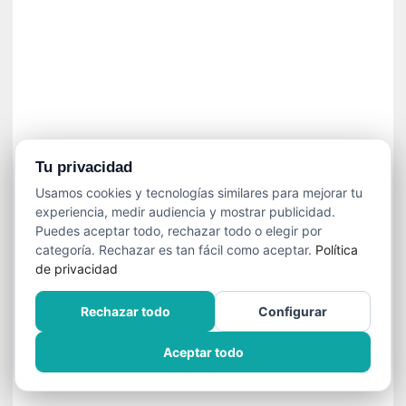
í
t
i
c
a
]
«
C
o
Tu privacidad
r
Usamos cookies y tecnologías similares para mejorar tu
t
experiencia, medir audiencia y mostrar publicidad.
o
Puedes aceptar todo, rechazar todo o elegir por
M
categoría. Rechazar es tan fácil como aceptar.
Política
a
de privacidad
l
t
Rechazar todo
Configurar
é
s
Aceptar todo
»
:
U