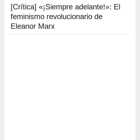
[Crítica] «¡Siempre adelante!»: El
S
R
feminismo revolucionario de
E
Eleanor Marx
C
I
E
N
T
E
S
[
C
r
í
t
i