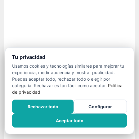
]
C
o
n
I
b
a
r
r
Tu privacidad
a
Usamos cookies y tecnologías similares para mejorar tu
e
experiencia, medir audiencia y mostrar publicidad.
n
Puedes aceptar todo, rechazar todo o elegir por
L
categoría. Rechazar es tan fácil como aceptar.
Política
a
de privacidad
E
s
Rechazar todo
Configurar
c
a
Aceptar todo
l
a
d