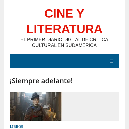
Saltar
CINE Y
al
contenido
LITERATURA
EL PRIMER DIARIO DIGITAL DE CRÍTICA
CULTURAL EN SUDAMÉRICA
MENÚ
¡Siempre adelante!
E
N
T
R
A
D
LIBROS
A