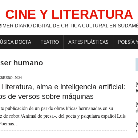
CINE Y LITERATURA
RIMER DIARIO DIGITAL DE CRÍTICA CULTURAL EN SUDAM
ÚSICA DOCTA
TEATRO
ARTES PLÁSTICAS
POESÍA 
e ser humano
EBRERO, 2024
[
 Literatura, alma e inteligencia artificial:
ros de versos sobre máquinas
[
nte publicación de un par de obras líricas hermanadas en su
z de robot /Animal de presa», del poeta y psiquiatra español Luis
 «Poemas…