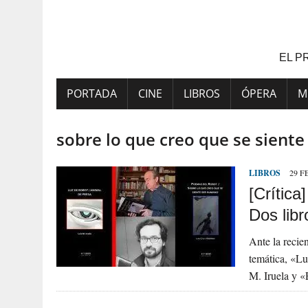
Saltar
al
contenido
EL P
PORTADA
CINE
LIBROS
ÓPERA
M
sobre lo que creo que se sient
LIBROS
29 F
[Crítica]
Dos lib
Ante la recie
temática, «Lu
M. Iruela y