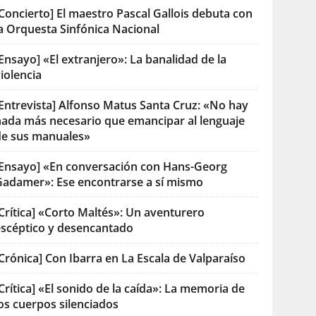
Concierto] El maestro Pascal Gallois debuta con
la Orquesta Sinfónica Nacional
Ensayo] «El extranjero»: La banalidad de la
iolencia
[Entrevista] Alfonso Matus Santa Cruz: «No hay
nada más necesario que emancipar al lenguaje
de sus manuales»
[Ensayo] «En conversación con Hans-Georg
Gadamer»: Ese encontrarse a sí mismo
Crítica] «Corto Maltés»: Un aventurero
escéptico y desencantado
Crónica] Con Ibarra en La Escala de Valparaíso
Crítica] «El sonido de la caída»: La memoria de
os cuerpos silenciados