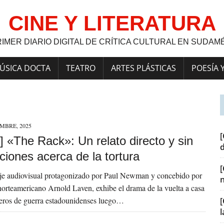
CINE Y LITERATURA
RIMER DIARIO DIGITAL DE CRÍTICA CULTURAL EN SUDAM
ÚSICA DOCTA
TEATRO
ARTES PLÁSTICAS
POESÍA 
EMBRE, 2025
[
 «The Rack»: Un relato directo y sin
iones acerca de la tortura
aje audiovisual protagonizado por Paul Newman y concebido por
 norteamericano Arnold Laven, exhibe el drama de la vuelta a casa
neros de guerra estadounidenses luego…
[