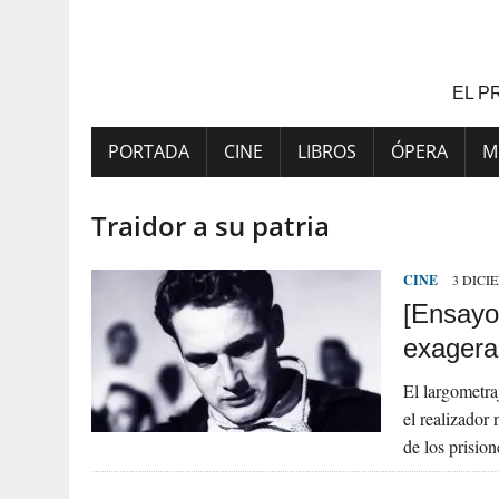
Saltar
al
contenido
EL P
PORTADA
CINE
LIBROS
ÓPERA
M
Traidor a su patria
CINE
3 DICI
[Ensayo]
exagerac
El largometr
el realizador
de los prisio