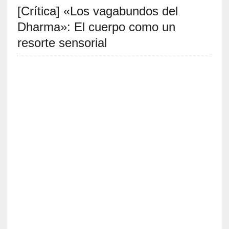
[Crítica] «Los vagabundos del
S
R
Dharma»: El cuerpo como un
E
resorte sensorial
C
I
E
N
T
E
S
[
E
n
t
r
e