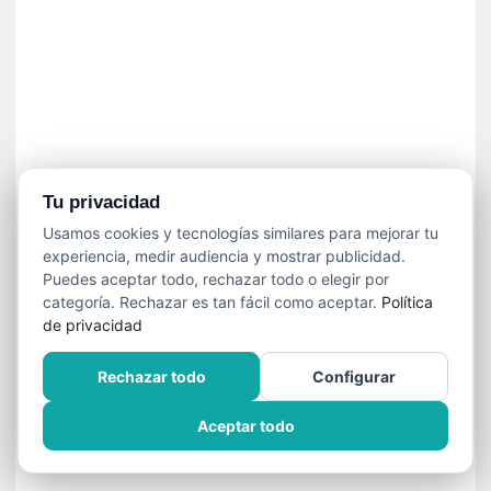
n
e
c
e
s
a
r
i
o
Tu privacidad
q
Usamos cookies y tecnologías similares para mejorar tu
u
experiencia, medir audiencia y mostrar publicidad.
e
Puedes aceptar todo, rechazar todo o elegir por
e
categoría. Rechazar es tan fácil como aceptar.
Política
m
de privacidad
a
n
Rechazar todo
Configurar
c
i
Aceptar todo
p
a
r