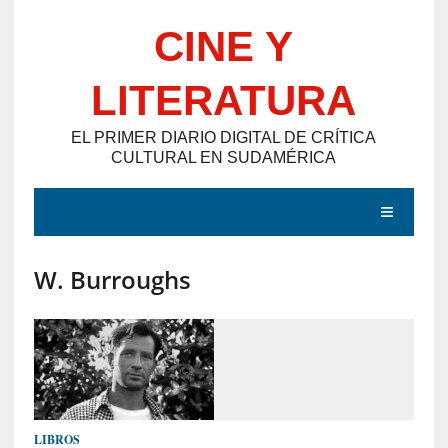
Saltar
CINE Y
al
contenido
LITERATURA
EL PRIMER DIARIO DIGITAL DE CRÍTICA
CULTURAL EN SUDAMÉRICA
MENÚ
W. Burroughs
E
N
T
R
A
D
LIBROS
A