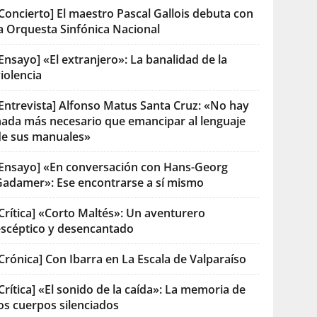
Concierto] El maestro Pascal Gallois debuta con
la Orquesta Sinfónica Nacional
Ensayo] «El extranjero»: La banalidad de la
iolencia
[Entrevista] Alfonso Matus Santa Cruz: «No hay
nada más necesario que emancipar al lenguaje
de sus manuales»
[Ensayo] «En conversación con Hans-Georg
Gadamer»: Ese encontrarse a sí mismo
Crítica] «Corto Maltés»: Un aventurero
escéptico y desencantado
Crónica] Con Ibarra en La Escala de Valparaíso
Crítica] «El sonido de la caída»: La memoria de
os cuerpos silenciados