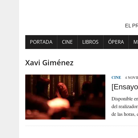
Saltar
al
contenido
EL P
PORTADA
CINE
LIBROS
ÓPERA
M
Xavi Giménez
CINE
4 NOVI
[Ensayo
Disponible en
del realizado
de las horas,