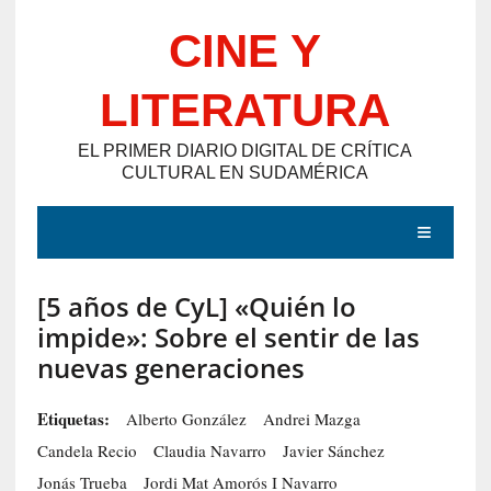
Saltar
CINE Y
al
contenido
LITERATURA
EL PRIMER DIARIO DIGITAL DE CRÍTICA
CULTURAL EN SUDAMÉRICA
MENÚ
[5 años de CyL] «Quién lo
E
impide»: Sobre el sentir de las
N
nuevas generaciones
T
R
Etiquetas:
Alberto González
Andrei Mazga
A
Candela Recio
Claudia Navarro
Javier Sánchez
D
Jonás Trueba
Jordi Mat Amorós I Navarro
A