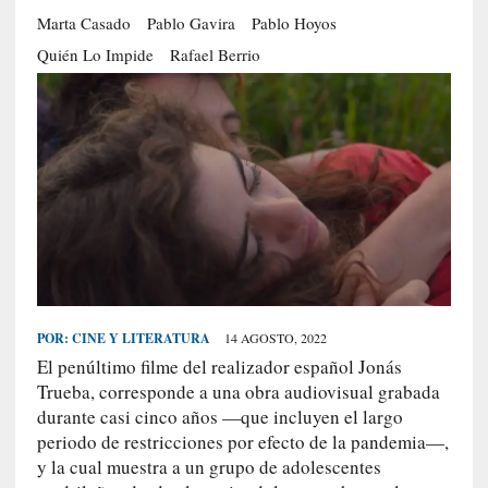
S
Marta Casado
Pablo Gavira
Pablo Hoyos
R
Quién Lo Impide
Rafael Berrio
E
C
I
E
N
T
E
S
POR:
CINE Y LITERATURA
14 AGOSTO, 2022
[
El penúltimo filme del realizador español Jonás
C
Trueba, corresponde a una obra audiovisual grabada
r
durante casi cinco años —que incluyen el largo
í
t
periodo de restricciones por efecto de la pandemia—,
i
y la cual muestra a un grupo de adolescentes