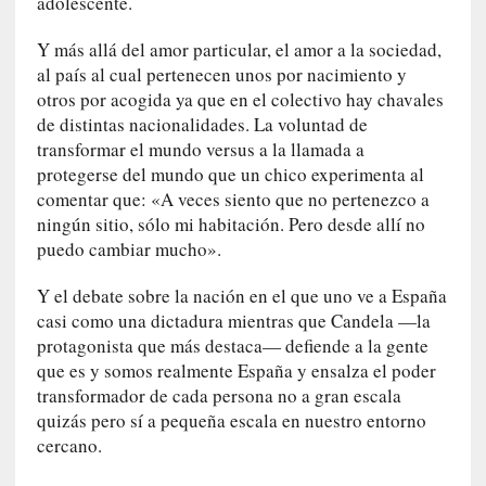
adolescente.
c
i
Y más allá del amor particular, el amor a la sociedad,
p
al país al cual pertenecen unos por nacimiento y
a
otros por acogida ya que en el colectivo hay chavales
r
de distintas nacionalidades. La voluntad de
a
transformar el mundo versus a la llamada a
l
protegerse del mundo que un chico experimenta al
l
comentar que: «A veces siento que no pertenezco a
e
ningún sitio, sólo mi habitación. Pero desde allí no
n
puedo cambiar mucho».
g
u
Y el debate sobre la nación en el que uno ve a España
a
casi como una dictadura mientras que Candela —la
j
protagonista que más destaca— defiende a la gente
e
que es y somos realmente España y ensalza el poder
d
transformador de cada persona no a gran escala
e
quizás pero sí a pequeña escala en nuestro entorno
s
cercano.
u
s