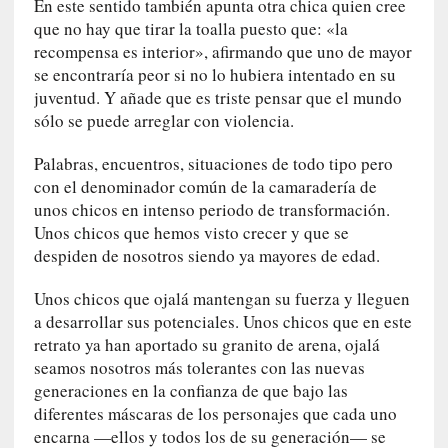
En este sentido también apunta otra chica quien cree
m
que no hay que tirar la toalla puesto que: «la
a
recompensa es interior», afirmando que uno de mayor
n
se encontraría peor si no lo hubiera intentado en su
u
a
juventud. Y añade que es triste pensar que el mundo
l
sólo se puede arreglar con violencia.
e
s
Palabras, encuentros, situaciones de todo tipo pero
»
con el denominador común de la camaradería de
unos chicos en intenso periodo de transformación.
[
Unos chicos que hemos visto crecer y que se
E
despiden de nosotros siendo ya mayores de edad.
n
s
Unos chicos que ojalá mantengan su fuerza y lleguen
a
a desarrollar sus potenciales. Unos chicos que en este
y
retrato ya han aportado su granito de arena, ojalá
o
seamos nosotros más tolerantes con las nuevas
]
generaciones en la confianza de que bajo las
«
diferentes máscaras de los personajes que cada uno
E
encarna —ellos y todos los de su generación— se