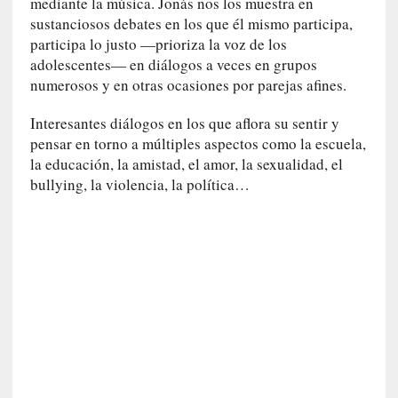
mediante la música. Jonás nos los muestra en
l
sustanciosos debates en los que él mismo participa,
i
participa lo justo —prioriza la voz de los
d
a
adolescentes— en diálogos a veces en grupos
d
numerosos y en otras ocasiones por parejas afines.
d
e
Interesantes diálogos en los que aflora su sentir y
l
pensar en torno a múltiples aspectos como la escuela,
a
la educación, la amistad, el amor, la sexualidad, el
v
bullying, la violencia, la política…
i
o
l
e
n
c
i
a
[
E