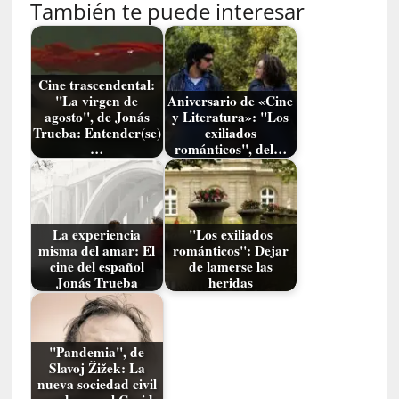
También te puede interesar
a
]
C
o
Cine trascendental:
n
"La virgen de
Aniversario de «Cine
I
agosto", de Jonás
y Literatura»: "Los
b
Trueba: Entender(se)
exiliados
…
románticos", del…
a
r
r
a
e
La experiencia
"Los exiliados
n
misma del amar: El
románticos": Dejar
cine del español
de lamerse las
L
Jonás Trueba
heridas
a
E
s
c
"Pandemia", de
a
Slavoj Žižek: La
nueva sociedad civil
l