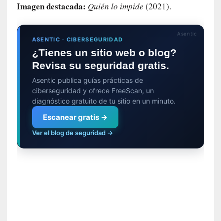
n
Imagen destacada:
Quién lo impide
(2021).
a
v
Asentic
e
ASENTIC · CIBERSEGURIDAD
n
¿Tienes un sitio web o blog?
t
Revisa su seguridad gratis.
u
r
Asentic publica guías prácticas de
ciberseguridad y ofrece FreeScan, un
e
diagnóstico gratuito de tu sitio en un minuto.
r
o
Escanear gratis →
e
Ver el blog de seguridad →
s
c
é
p
t
i
c
o