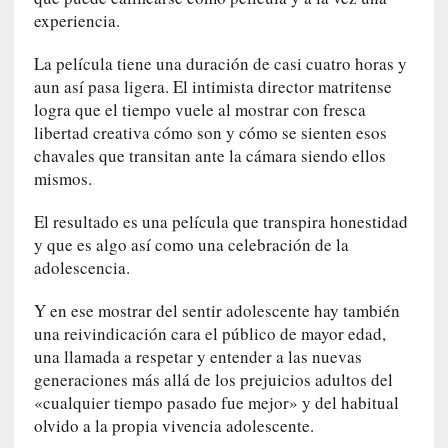
y
experiencia.
:
L
La película tiene una duración de casi cuatro horas y
a
aun así pasa ligera. El intimista director matritense
s
logra que el tiempo vuele al mostrar con fresca
m
libertad creativa cómo son y cómo se sienten esos
e
chavales que transitan ante la cámara siendo ellos
m
mismos.
o
r
El resultado es una película que transpira honestidad
i
y que es algo así como una celebración de la
a
adolescencia.
s
n
Y en ese mostrar del sentir adolescente hay también
o
una reivindicación cara el público de mayor edad,
v
una llamada a respetar y entender a las nuevas
e
generaciones más allá de los prejuicios adultos del
l
«cualquier tiempo pasado fue mejor» y del habitual
a
olvido a la propia vivencia adolescente.
d