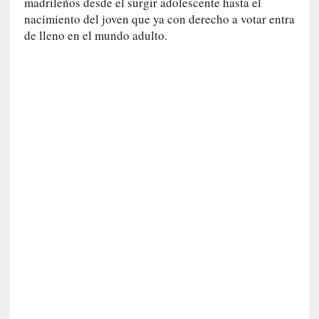
c
madrileños desde el surgir adolescente hasta el
a
nacimiento del joven que ya con derecho a votar entra
]
de lleno en el mundo adulto.
«
L
o
p
r
o
h
i
b
i
d
o
»
:
L
a
s
v