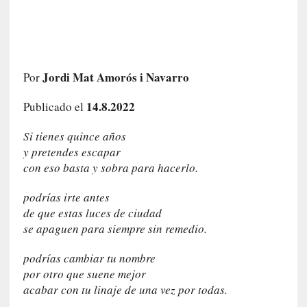
i
r
t
u
d
Jordi Mat Amorós i Navarro
Por
e
s
14.8.2022
Publicado el
y
d
Si tienes quince años
e
y pretendes escapar
f
con eso basta y sobra para hacerlo.
e
c
podrías irte antes
t
de que estas luces de ciudad
o
se apaguen para siempre sin remedio.
s
d
podrías cambiar tu nombre
e
por otro que suene mejor
l
acabar con tu linaje de una vez por todas.
a