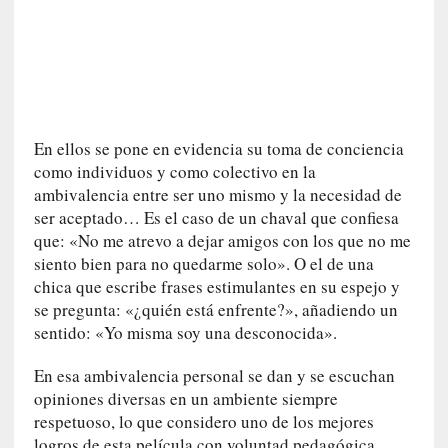
n
t
r
e
v
i
En ellos se pone en evidencia su toma de conciencia
s
como individuos y como colectivo en la
t
ambivalencia entre ser uno mismo y la necesidad de
a
]
ser aceptado… Es el caso de un chaval que confiesa
A
que: «No me atrevo a dejar amigos con los que no me
l
siento bien para no quedarme solo». O el de una
f
chica que escribe frases estimulantes en su espejo y
o
se pregunta: «¿quién está enfrente?», añadiendo un
n
sentido: «Yo misma soy una desconocida».
s
o
En esa ambivalencia personal se dan y se escuchan
M
opiniones diversas en un ambiente siempre
a
respetuoso, lo que considero uno de los mejores
t
logros de esta película con voluntad pedagógica.