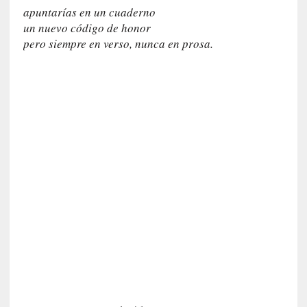
n
apuntarías en un cuaderno
a
un nuevo código de honor
t
pero siempre en verso, nunca en prosa.
u
r
a
l
e
z
a
h
u
m
a
n
a
[
C
r
ó