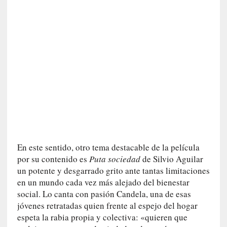
i
c
a
N
a
c
i
o
n
a
l
[
E
En este sentido, otro tema destacable de la película
n
por su contenido es
Puta sociedad
de Silvio Aguilar
s
un potente y desgarrado grito ante tantas limitaciones
a
en un mundo cada vez más alejado del bienestar
y
social. Lo canta con pasión Candela, una de esas
o
jóvenes retratadas quien frente al espejo del hogar
]
espeta la rabia propia y colectiva: «quieren que
«