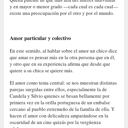
d
y en mayor o menor grado —cada cual es cada cual—
a
existe una preocupación por el otro y por el mundo.
m
á
s
n
Amor particular y colectivo
e
c
En este sentido, al hablar sobre el amor un chico dice
e
que amar es pensar más en la otra persona que en él,
s
a
y otro que en su experiencia afirma que desde que
r
quiere a su chica se quiere más.
i
o
El amor como tema central: se nos muestran distintas
q
parejas surgidas entre ellos, especialmente la de
u
Candela y Silvio quienes se besan bellamente por
e
primera vez en la orilla portuguesa de un embalse
e
cercano al pueblo extremeño de la familia de ella. Y
m
hacen el amor con delicadeza amparándose en la
a
oscuridad de un cine quizás por la vergüenza
n