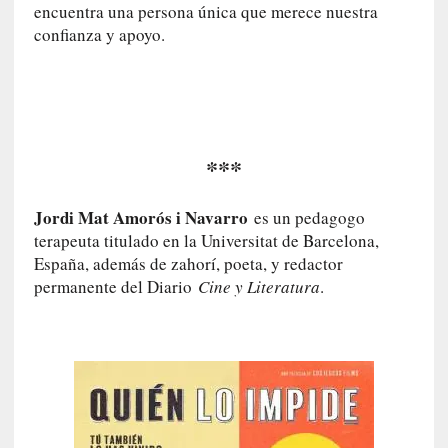
n
encuentra una persona única que merece nuestra
c
confianza y apoyo.
o
n
v
e
r
s
***
a
c
Jordi Mat Amorós i Navarro
es un pedagogo
i
terapeuta titulado en la Universitat de Barcelona,
ó
España, además de zahorí, poeta, y redactor
n
c
permanente del Diario
Cine y Literatura
.
o
n
H
a
n
s
-