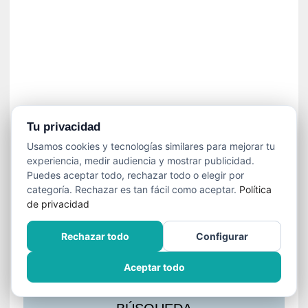
s
l
a
c
i
ó
n
a
u
Tu privacidad
d
Usamos cookies y tecnologías similares para mejorar tu
i
experiencia, medir audiencia y mostrar publicidad.
o
Puedes aceptar todo, rechazar todo o elegir por
v
categoría. Rechazar es tan fácil como aceptar.
Política
i
de privacidad
s
u
Rechazar todo
Configurar
a
l
Aceptar todo