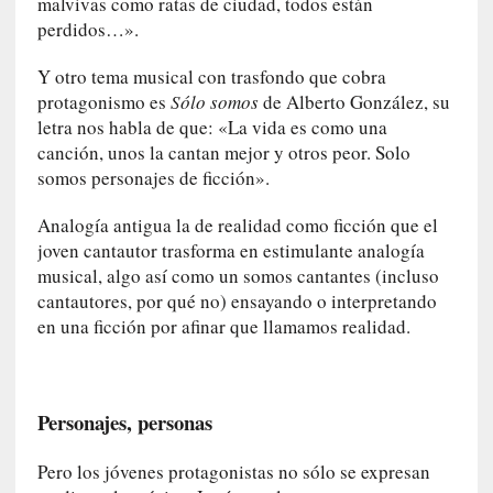
malvivas como ratas de ciudad, todos están
E
perdidos…».
l
e
Y otro tema musical con trasfondo que cobra
x
protagonismo es
Sólo somos
de Alberto González, su
t
letra nos habla de que: «La vida es como una
r
canción, unos la cantan mejor y otros peor. Solo
a
somos personajes de ficción».
n
j
Analogía antigua la de realidad como ficción que el
e
joven cantautor trasforma en estimulante analogía
r
musical, algo así como un somos cantantes (incluso
o
cantautores, por qué no) ensayando o interpretando
»
en una ficción por afinar que llamamos realidad.
:
L
a
b
Personajes, personas
a
n
Pero los jóvenes protagonistas no sólo se expresan
a