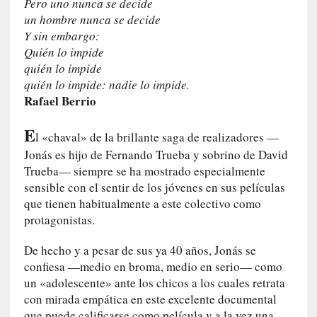
Pero uno nunca se decide
n
un hombre nunca se decide
i
Y sin embargo:
c
Quién lo impide
a
quién lo impide
]
quién lo impide: nadie lo impide.
P
Rafael Berrio
a
l
E
l «chaval» de la brillante saga de realizadores —
a
b
Jonás es hijo de Fernando Trueba y sobrino de David
r
Trueba— siempre se ha mostrado especialmente
a
sensible con el sentir de los jóvenes en sus películas
s
que tienen habitualmente a este colectivo como
d
protagonistas.
e
V
De hecho y a pesar de sus ya 40 años, Jonás se
a
confiesa —medio en broma, medio en serio— como
l
un «adolescente» ante los chicos a los cuales retrata
é
con mirada empática en este excelente documental
r
que puede calificarse como película y a la vez una