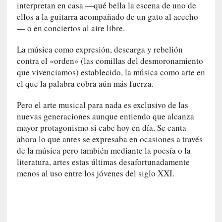
a
interpretan en casa —qué bella la escena de uno de
c
ellos a la guitarra acompañado de un gato al acecho
o
— o en conciertos al aire libre.
n
l
La música como expresión, descarga y rebelión
a
contra el «orden» (las comillas del desmoronamiento
O
que vivenciamos) establecido, la música como arte en
r
el que la palabra cobra aún más fuerza.
q
u
Pero el arte musical para nada es exclusivo de las
e
nuevas generaciones aunque entiendo que alcanza
s
mayor protagonismo si cabe hoy en día. Se canta
t
ahora lo que antes se expresaba en ocasiones a través
a
de la música pero también mediante la poesía o la
S
literatura, artes estas últimas desafortunadamente
i
menos al uso entre los jóvenes del siglo XXI.
n
f
ó
n