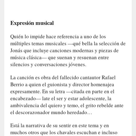
r
o
P
Expresión musical
a
s
Quién lo impide hace referencia a uno de los
c
múltiples temas musicales —qué bella la selección de
a
Jonás que incluye canciones modernas y piezas de
l
música clásica— que suenan y resuenan entre
G
silencios y conversaciones jóvenes.
a
l
La canción es obra del fallecido cantautor Rafael
l
Berrio a quien el guionista y director homenajea
o
expresamente. En su letra —citada en parte en el
i
encabezado— late el ser y estar adolescente, la
s
ambivalencia del quiero y temo, el grito rebelde ante
d
e
el descorazonador mundo heredado…
b
Está la narrativa de su sentir en este tema y en
u
t
muchos otros que los chavales escuchan e incluso