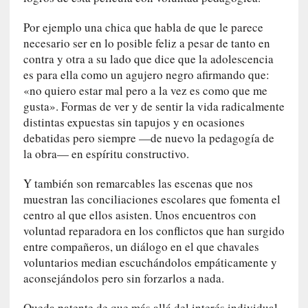
u
s
Por ejemplo una chica que habla de que le parece
S
necesario ser en lo posible feliz a pesar de tanto en
a
contra y otra a su lado que dice que la adolescencia
n
es para ella como un agujero negro afirmando que:
t
«no quiero estar mal pero a la vez es como que me
a
gusta». Formas de ver y de sentir la vida radicalmente
C
distintas expuestas sin tapujos y en ocasiones
r
debatidas pero siempre —de nuevo la pedagogía de
u
la obra— en espíritu constructivo.
z
:
Y también son remarcables las escenas que nos
«
muestran las conciliaciones escolares que fomenta el
N
centro al que ellos asisten. Unos encuentros con
o
voluntad reparadora en los conflictos que han surgido
h
entre compañeros, un diálogo en el que chavales
a
voluntarios median escuchándolos empáticamente y
y
aconsejándolos pero sin forzarlos a nada.
n
a
Queda patente de que más allá del interés individual