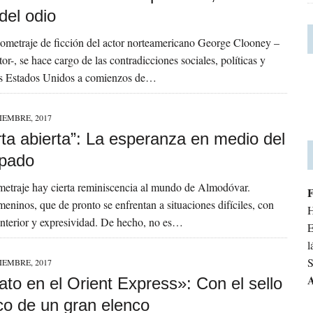
del odio
gometraje de ficción del actor norteamericano George Clooney –
tor-, se hace cargo de las contradicciones sociales, políticas y
os Estados Unidos a comienzos de…
IEMBRE, 2017
ta abierta”: La esperanza en medio del
pado
metraje hay cierta reminiscencia al mundo de Almodóvar.
meninos, que de pronto se enfrentan a situaciones difíciles, con
H
 interior y expresividad. De hecho, no es…
E
l
S
IEMBRE, 2017
A
to en el Orient Express»: Con el sello
co de un gran elenco