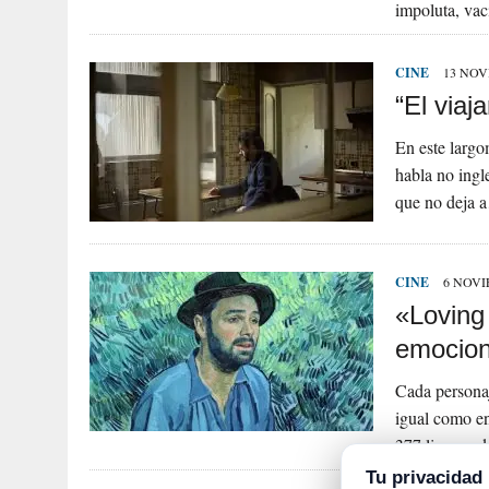
impoluta, va
CINE
13 NOV
“El viaj
En este largo
habla no ingl
que no deja 
CINE
6 NOVI
«Loving 
emociona
Cada personaj
igual como en
377 lienzos 
Tu privacidad