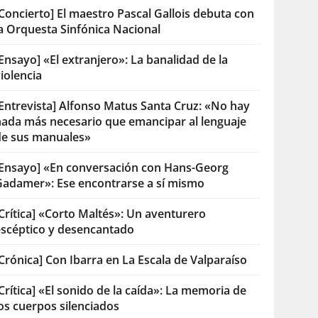
Concierto] El maestro Pascal Gallois debuta con
la Orquesta Sinfónica Nacional
Ensayo] «El extranjero»: La banalidad de la
iolencia
[Entrevista] Alfonso Matus Santa Cruz: «No hay
nada más necesario que emancipar al lenguaje
de sus manuales»
[Ensayo] «En conversación con Hans-Georg
Gadamer»: Ese encontrarse a sí mismo
Crítica] «Corto Maltés»: Un aventurero
escéptico y desencantado
Crónica] Con Ibarra en La Escala de Valparaíso
Crítica] «El sonido de la caída»: La memoria de
os cuerpos silenciados