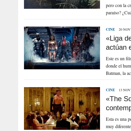
pero con la c
paraíso? ¿Cu
CINE
20 NOV
«Liga de
actúan 
Este es un fil
donde el humo
Batman, la a
CINE
13 NOV
«The Squ
contem
Esta es una pe
muy diferente