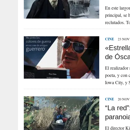
En este largo
principal, se
reclutados. 
CINE
23 NOV
«Estrell
de Ósca
El realizador
poeta, y con 
Iowa City, y 
CINE
20 NOV
“La red”
paranoi
El director K