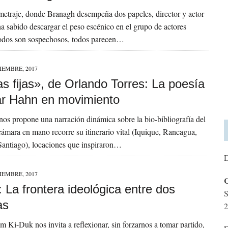
metraje, donde Branagh desempeña dos papeles, director y actor
 ha sabido descargar el peso escénico en el grupo de actores
Todos son sospechosos, todos parecen…
IEMBRE, 2017
as fijas», de Orlando Torres: La poesía
r Hahn en movimiento
 nos propone una narración dinámica sobre la bio-bibliografía del
cámara en mano recorre su itinerario vital (Iquique, Rancagua,
Santiago), locaciones que inspiraron…
D
IEMBRE, 2017
C
: La frontera ideológica entre dos
S
as
2
im Ki-Duk nos invita a reflexionar, sin forzarnos a tomar partido,