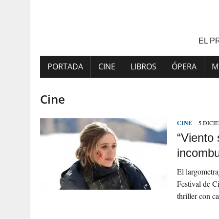
Saltar
al
contenido
EL P
PORTADA
CINE
LIBROS
ÓPERA
M
Cine
CINE
5 DICI
“Viento 
incombus
El largometra
Festival de C
thriller con 