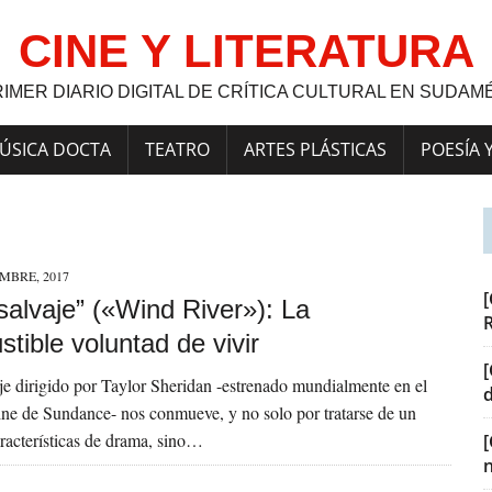
CINE Y LITERATURA
RIMER DIARIO DIGITAL DE CRÍTICA CULTURAL EN SUDAM
ÚSICA DOCTA
TEATRO
ARTES PLÁSTICAS
POESÍA 
EMBRE, 2017
[
salvaje” («Wind River»): La
tible voluntad de vivir
[
je dirigido por Taylor Sheridan -estrenado mundialmente en el
ine de Sundance- nos conmueve, y no solo por tratarse de un
características de drama, sino…