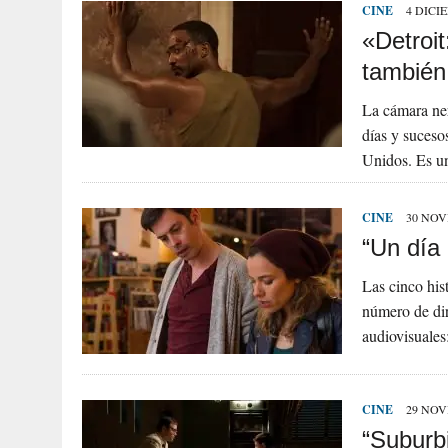
CINE
4 DICI
«Detroit
también
La cámara ner
días y suceso
Unidos. Es un
CINE
30 NOV
“Un día 
Las cinco his
número de dir
audiovisuales
CINE
29 NOV
“Suburbi