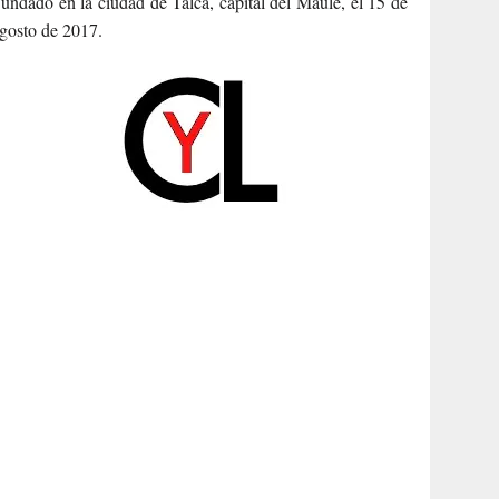
undado en la ciudad de Talca, capital del Maule, el 15 de
gosto de 2017.