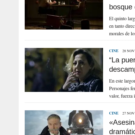
bosque 
El quinto lar
en tanto direc
morales de l
CINE
28 NOV
“La puer
descam
En este largo
Personajes fe
valor, fuerza
CINE
27 NOV
«Asesina
dramáti