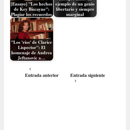
s
[Ensayo] "Los hechos
ejemplo de un genio
i
de Key Biscayne":
libertario y siempre
n
Plagiar los recuerdos
marginal
v
i
s
i
"Los 'ríos' de Clarice
b
Lispector": El
l
homenaje de Andrea
Jeftanovic a…
e
s
»
Entrada anterior
Entrada siguiente
:
R
e
a
l
i
d
a
d