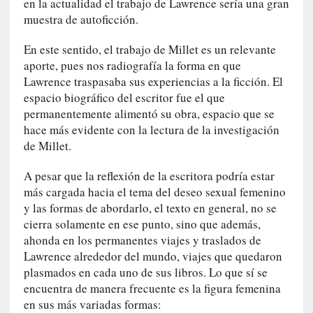
en la actualidad el trabajo de Lawrence sería una gran
r
muestra de autoficción.
i
o
En este sentido, el trabajo de Millet es un relevante
s
aporte, pues nos radiografía la forma en que
:
Lawrence traspasaba sus experiencias a la ficción. El
«
N
espacio biográfico del escritor fue el que
o
permanentemente alimentó su obra, espacio que se
s
hace más evidente con la lectura de la investigación
e
de Millet.
n
c
A pesar que la reflexión de la escritora podría estar
a
más cargada hacia el tema del deseo sexual femenino
n
y las formas de abordarlo, el texto en general, no se
t
cierra solamente en ese punto, sino que además,
a
ahonda en los permanentes viajes y traslados de
r
Lawrence alrededor del mundo, viajes que quedaron
í
plasmados en cada uno de sus libros. Lo que sí se
a
encuentra de manera frecuente es la figura femenina
t
en sus más variadas formas:
e