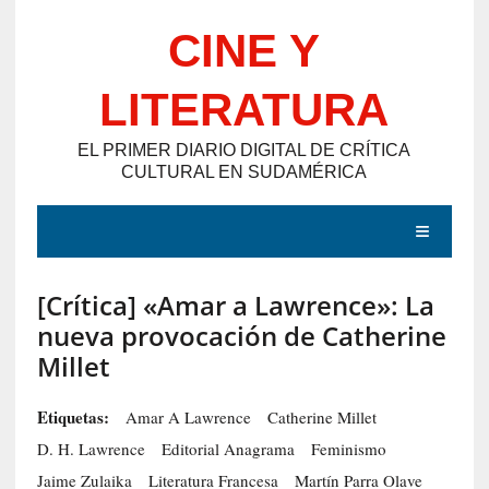
Saltar
CINE Y
al
contenido
LITERATURA
EL PRIMER DIARIO DIGITAL DE CRÍTICA
CULTURAL EN SUDAMÉRICA
MENÚ
[Crítica] «Amar a Lawrence»: La
E
nueva provocación de Catherine
N
Millet
T
R
Etiquetas:
Amar A Lawrence
Catherine Millet
A
D. H. Lawrence
Editorial Anagrama
Feminismo
D
Jaime Zulaika
Literatura Francesa
Martín Parra Olave
A