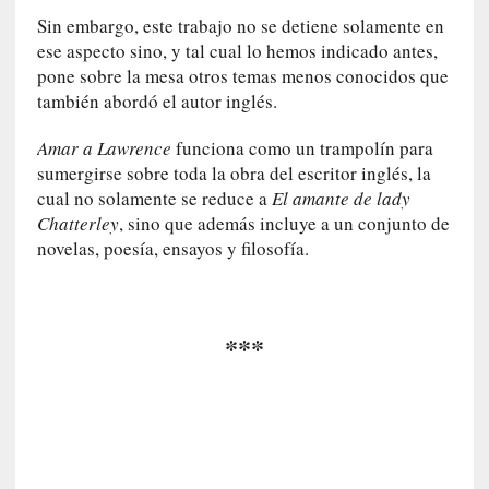
r
Sin embargo, este trabajo no se detiene solamente en
a
ese aspecto sino, y tal cual lo hemos indicado antes,
M
pone sobre la mesa otros temas menos conocidos que
a
también abordó el autor inglés.
r
t
Amar a Lawrence
funciona como un trampolín para
í
sumergirse sobre toda la obra del escritor inglés, la
»
cual no solamente se reduce a
El amante de lady
[
Chatterley
, sino que además incluye a un conjunto de
E
novelas, poesía, ensayos y filosofía.
n
s
a
y
***
o
]
«
E
n
t