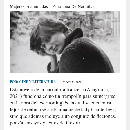
S
Mujeres Enamoradas
Panorama De Narrativas
R
E
C
I
E
N
T
E
S
POR:
CINE Y LITERATURA
3 MAYO, 2021
Esta novela de la narradora francesa (Anagrama,
[
2021) funciona como un trampolín para sumergirse
E
en la obra del escritor inglés, la cual se encuentra
n
lejos de reducirse a «El amante de lady Chatterley»,
t
sino que además incluye a un conjunto de ficciones,
r
poesía, ensayos y textos de filosofía.
e