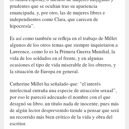
q
prudentes que se ocultan tras su apariencia
u
emancipada, y, por otro, las de mujeres libres e
e
independientes como Clara, que carecen de
a
hipocresía”.
d
m
Es así como también se refleja en el trabajo de Millet
i
algunos de los otros temas que siempre inquietaron a
n
Lawrence, como lo es la Primera Guerra Mundial, la
i
vida de los soldados en el frente, y en algunas
s
ocasiones el tipo de vida miserable de los obreros, y
t
la situación de Europa en general.
r
a
Catherine Millet ha señalado que: “el interés
A
intelectual entraña una especie de atracción sexual”,
l
por eso le pareció adecuado el nombre con el que
e
designó su libro, un título nada de inocente, pues más
j
de algún lector desprevenido tiende a pensar que será
a
un recorrido más bien erótico de la vida y obra del
n
escritor.
d