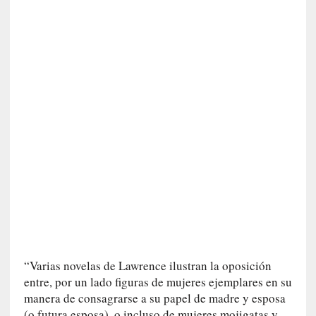
n
e
r
a
c
c
e
s
o
a
e
s
e
e
s
p
a
“Varias novelas de Lawrence ilustran la oposición
c
entre, por un lado figuras de mujeres ejemplares en su
i
manera de consagrarse a su papel de madre y esposa
o
(o futura esposa), o incluso de mujeres mojigatas y