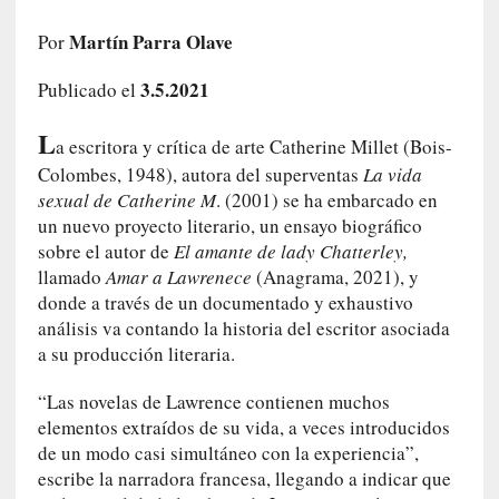
e
Martín Parra Olave
l
Por
c
3.5.2021
Publicado el
a
s
L
o
a escritora y crítica de arte Catherine Millet (Bois-
V
Colombes, 1948), autora del superventas
La vida
a
sexual de Catherine M
. (2001) se ha embarcado en
m
un nuevo proyecto literario, un ensayo biográfico
p
sobre el autor de
El amante de lady Chatterley,
i
llamado
Amar a Lawrenece
(Anagrama, 2021), y
r
donde a través de un documentado y exhaustivo
o
análisis va contando la historia del escritor asociada
s
a su producción literaria.
L
i
“Las novelas de Lawrence contienen muchos
t
elementos extraídos de su vida, a veces introducidos
e
de un modo casi simultáneo con la experiencia”,
r
escribe la narradora francesa, llegando a indicar que
a