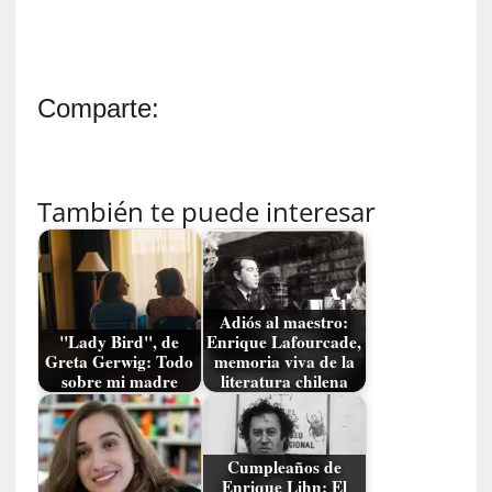
a
n
a
t
Comparte:
u
r
a
l
También te puede interesar
e
z
a
d
e
Adiós al maestro:
l
"Lady Bird", de
Enrique Lafourcade,
a
Greta Gerwig: Todo
memoria viva de la
s
sobre mi madre
literatura chilena
c
o
s
Cumpleaños de
a
Enrique Lihn: El