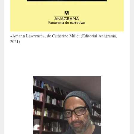
d
a
c
o
n
c
«Amar a Lawrence», de Catherine Millet (Editorial Anagrama,
r
2021)
e
t
a
[
C
r
í
t
i
c
a
]
«