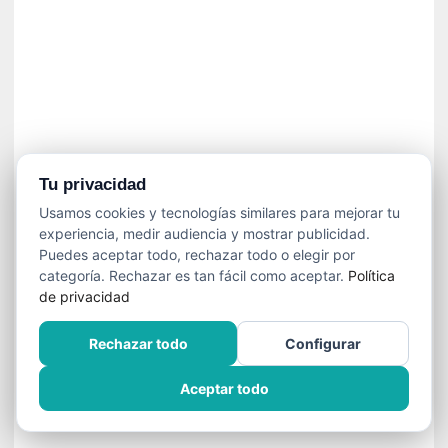
n
e
c
e
s
a
r
i
o
Tu privacidad
q
Usamos cookies y tecnologías similares para mejorar tu
u
experiencia, medir audiencia y mostrar publicidad.
e
Puedes aceptar todo, rechazar todo o elegir por
e
categoría. Rechazar es tan fácil como aceptar.
Política
m
de privacidad
a
n
Rechazar todo
Configurar
c
i
Aceptar todo
p
a
r