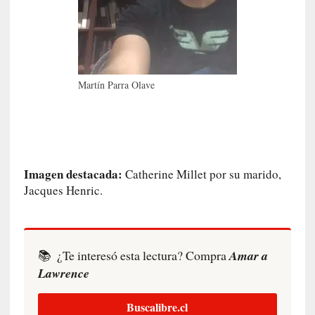
I
m
p
a
c
Martín Parra Olave
t
o
m
o
r
t
Imagen destacada:
Catherine Millet por su marido,
a
Jacques Henric.
l
»
:
U
📚
¿Te interesó esta lectura? Compra
Amar a
n
Lawrence
t
r
á
Buscalibre.cl