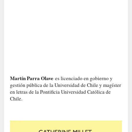
r
a
e
l
f
a
n
t
a
s
m
a
Martín Parra Olave
es licenciado en gobierno y
»
gestión pública de la Universidad de Chile y magíster
:
en letras de la Pontificia Universidad Católica de
L
Chile.
a
h
i
s
t